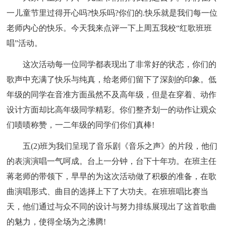
一儿童节里过得开心吗?快乐吗?你们的.快乐就是我们每一位
老师内心的快乐。今天我来点评一下上周五我校“红歌班班
唱”活动。
这次活动每一位同学都表现出了非常好的状态，你们的
歌声中充满了快乐与纯真，给老师们留下了深刻的印象。低
年级的同学在音准方面虽然不及高年级，但是在穿着、动作
设计方面却比高年级同学精彩。你们整齐划一的动作让观众
们啧啧称赞，一二年级的同学们你们真棒!
五(2)班为我们呈现了音乐剧《音乐之声》的片段，他们
的表演演唱一气呵成。台上一分钟，台下十年功。在班主任
蒋老师的带领下，早早的为这次活动做了积极的准备，在歌
曲演唱形式、曲目的选择上下了大功夫。在班班唱比赛当
天，他们通过与众不同的设计与努力排练展现出了这首歌曲
的魅力，使得全场为之沸腾!