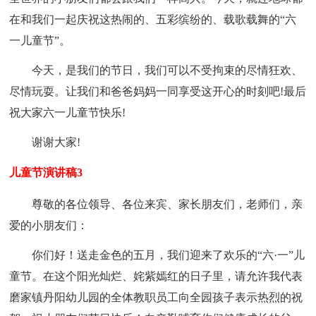
在和我们一起庆祝这热闹的、五彩缤纷的、载歌载舞的“六
一儿童节”。
今天，是我们的节日，我们可以不受拘束的尽情狂欢、
尽情玩耍。让我们和爸爸妈妈一同享受这开心的时刻吧!最后
祝大家六一儿童节快乐!
谢谢大家!
儿童节演讲稿3
尊敬的各位领导、各位来宾、家长朋友们，老师们，亲
爱的小朋友们：
你们好！送走金色的五月，我们迎来了欢乐的“六·一”儿
童节。在这个阳光灿烂、姹紫嫣红的日子里，请允许我代表
磨家镇丹阳幼儿园的全体教职员工向全园孩子表示热烈的祝