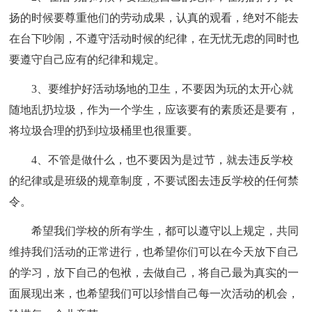
扬的时候要尊重他们的劳动成果，认真的观看，绝对不能去
在台下吵闹，不遵守活动时候的纪律，在无忧无虑的同时也
要遵守自己应有的纪律和规定。
3、要维护好活动场地的卫生，不要因为玩的太开心就
随地乱扔垃圾，作为一个学生，应该要有的素质还是要有，
将垃圾合理的扔到垃圾桶里也很重要。
4、不管是做什么，也不要因为是过节，就去违反学校
的纪律或是班级的规章制度，不要试图去违反学校的任何禁
令。
希望我们学校的所有学生，都可以遵守以上规定，共同
维持我们活动的正常进行，也希望你们可以在今天放下自己
的学习，放下自己的包袱，去做自己，将自己最为真实的一
面展现出来，也希望我们可以珍惜自己每一次活动的机会，