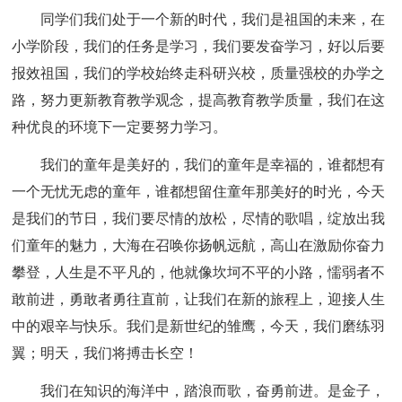
同学们我们处于一个新的时代，我们是祖国的未来，在
小学阶段，我们的任务是学习，我们要发奋学习，好以后要
报效祖国，我们的学校始终走科研兴校，质量强校的办学之
路，努力更新教育教学观念，提高教育教学质量，我们在这
种优良的环境下一定要努力学习。
我们的童年是美好的，我们的童年是幸福的，谁都想有
一个无忧无虑的童年，谁都想留住童年那美好的时光，今天
是我们的节日，我们要尽情的放松，尽情的歌唱，绽放出我
们童年的魅力，大海在召唤你扬帆远航，高山在激励你奋力
攀登，人生是不平凡的，他就像坎坷不平的小路，懦弱者不
敢前进，勇敢者勇往直前，让我们在新的旅程上，迎接人生
中的艰辛与快乐。我们是新世纪的雏鹰，今天，我们磨练羽
翼；明天，我们将搏击长空！
我们在知识的海洋中，踏浪而歌，奋勇前进。是金子，