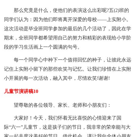
那么究竟是什么，使他们的表演这么出彩呢?五(2)班的
同学们认为：因为他们即将离开深爱的母校――上实附小。
这次活动是毕业班同学参加的最后的几个活动了，因此在学
期末，全班同学都希望用自己的努力和精彩的表现给小学阶
段的学习生活画上一个圆满的句号。
每一个同学心中种下一个值得回忆的种子，让彼此永远
记住上实附小留下的那些欢笑与记忆。让我们珍惜在上实附
小开展的每一次活动，融入其中，尽情欢笑!谢谢!
儿童节演讲稿10
望尊敬的各位领导、家长、老师和小朋友们：
大家好！今天，我们怀着无比喜悦的心情迎来了国
际“六一”儿童节，这是孩子们的节日，我非常的荣幸能与大
家一起共度这美好的节日，借此机会，谨让我向全体小朋友