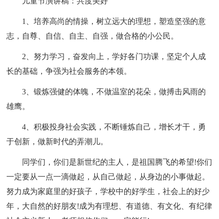
儿童节演讲稿：共度美好
1、培养高尚的情操，树立远大的理想，塑造坚强的意
志，自尊、自信、自主、自强，做合格的小公民。
2、努力学习，奋发向上，学好各门功课，坚定个人成
长的基础，争强为社会服务的本领。
3、锻炼强健的体魄，不做温室的花朵，做搏击风雨的
雄鹰。
4、积极投身社会实践，不断锤炼自己，增长才干，勇
于创新，做新时代的弄潮儿。
同学们，你们是新世纪的主人，是祖国腾飞的希望!你们
一定要从一点一滴做起，从自己做起，从身边的小事做起。
努力成为家庭里的好孩子，学校中的好学生，社会上的好少
年，大自然的好朋友!成为有理想、有道德、有文化、有纪律