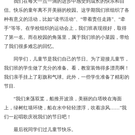
我们在每天一点一滴的进步中感受到成长的快乐和自
信。快乐的童年离不开美丽的校园。这学期我们班组织了各
种有意义的活动，比如“读书活动”、“带着责任走路”、“牵
手”等等。在学校组织的运动会上，我们班表现很好，取得
了第一名。而在校园的角落里，属于我们班的小菜园，带给
了我们很多难忘的回忆。
同学们，儿童节是我们自己的节日。为了迎接儿童节，
我们班的学生做了充分的准备。看，教室装饰得多漂亮啊！
我们亲手挂上了彩旗和气球。此外，一些学生准备了精彩的
节目.
“我们来荡双桨，船推开波浪，美丽的白塔映在海面
上，绿树红墙环绕，船在水中轻轻漂浮，吹着凉风……”我
们一起唱歌庆祝我们的节日吧！
最后祝同学们过儿童节快乐。