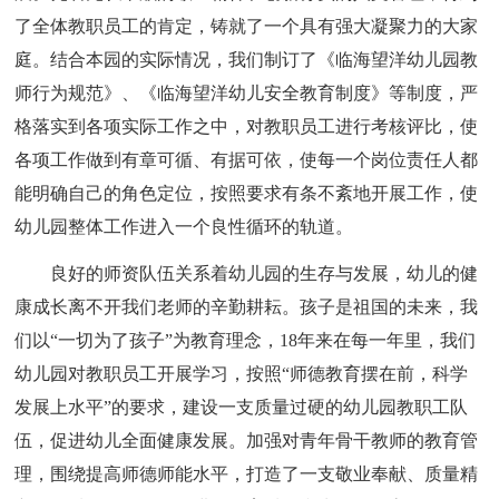
了全体教职员工的肯定，铸就了一个具有强大凝聚力的大家
庭。结合本园的实际情况，我们制订了《临海望洋幼儿园教
师行为规范》、《临海望洋幼儿安全教育制度》等制度，严
格落实到各项实际工作之中，对教职员工进行考核评比，使
各项工作做到有章可循、有据可依，使每一个岗位责任人都
能明确自己的角色定位，按照要求有条不紊地开展工作，使
幼儿园整体工作进入一个良性循环的轨道。
良好的师资队伍关系着幼儿园的生存与发展，幼儿的健
康成长离不开我们老师的辛勤耕耘。孩子是祖国的未来，我
们以“一切为了孩子”为教育理念，18年来在每一年里，我们
幼儿园对教职员工开展学习，按照“师德教育摆在前，科学
发展上水平”的要求，建设一支质量过硬的幼儿园教职工队
伍，促进幼儿全面健康发展。加强对青年骨干教师的教育管
理，围绕提高师德师能水平，打造了一支敬业奉献、质量精