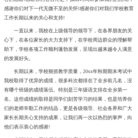
感谢你们对下一代无微不至的关怀!感谢你们对我们学校教育
工作长期以来的关心和支持!
一直以来，我校在上级领导的领导下，在各界朋友的关
心下，在各位家长的大力支持下，在学校周边群众的理解帮
助下，学校各项工作顺利蓬勃发展，呈现出越来越令人满意
的发展好头。
长期以来，学校狠抓教学质量，20xx年秋期期末考试中
我校取得了优异的成绩，很多科次都排在了全乡前几名，没
有哪个班级的成绩落伍。特别是三年级语文排在全乡第一
名。这些成绩的取得是同学们刻苦学习的结果，也是培养你
们的老师辛勤工作的结晶，更是各级领导、社会各界和广大
家长长期关心支持的成果，让我们再一次以热烈的掌声，向
他们表示衷心的感谢!