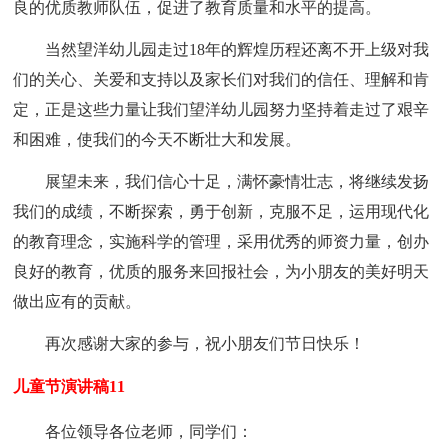
良的优质教师队伍，促进了教育质量和水平的提高。
当然望洋幼儿园走过18年的辉煌历程还离不开上级对我
们的关心、关爱和支持以及家长们对我们的信任、理解和肯
定，正是这些力量让我们望洋幼儿园努力坚持着走过了艰辛
和困难，使我们的今天不断壮大和发展。
展望未来，我们信心十足，满怀豪情壮志，将继续发扬
我们的成绩，不断探索，勇于创新，克服不足，运用现代化
的教育理念，实施科学的管理，采用优秀的师资力量，创办
良好的教育，优质的服务来回报社会，为小朋友的美好明天
做出应有的贡献。
再次感谢大家的参与，祝小朋友们节日快乐！
儿童节演讲稿11
各位领导各位老师，同学们：