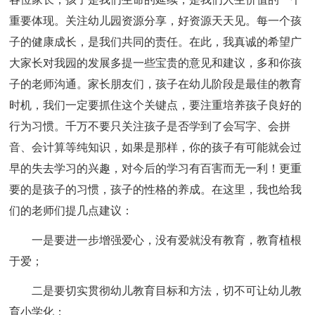
重要体现。关注幼儿园资源分享，好资源天天见。每一个孩
子的健康成长，是我们共同的责任。在此，我真诚的希望广
大家长对我园的发展多提一些宝贵的意见和建议，多和你孩
子的老师沟通。家长朋友们，孩子在幼儿阶段是最佳的教育
时机，我们一定要抓住这个关键点，要注重培养孩子良好的
行为习惯。千万不要只关注孩子是否学到了会写字、会拼
音、会计算等纯知识，如果是那样，你的孩子有可能就会过
早的失去学习的兴趣，对今后的学习有百害而无一利！更重
要的是孩子的习惯，孩子的性格的养成。在这里，我也给我
们的老师们提几点建议：
一是要进一步增强爱心，没有爱就没有教育，教育植根
于爱；
二是要切实贯彻幼儿教育目标和方法，切不可让幼儿教
育小学化；