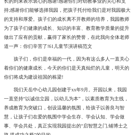
长的到来表示衷心的感谢!感谢你们对幼教事业的关心和支
持;感谢你们能够选择我园，把孩子托付给我们是对我园极大
的支持和厚爱。孩子们的成长离不开教师的培养，我园教师
为了孩子们健康的成长、知识的丰富、教育教学质量的提升
做出了应有的贡献，赢得了家长的赞誉，在此我向全体老师
道一声：你们辛苦了!61儿童节演讲稿范文
孩子们，你们是幸福的一代，因为有这么多人一直关心
着你们的健康成长，今天的你们是天真灿烂的儿童，明天的
你们将成为建设祖国的栋梁!
我们天岳中心幼儿园创建于xx年9月。开园以来，我园
一直坚持“以诚信立园，以幼儿为本”，以素质教育为主线，
养成教育为突破口，创设温馨的氛围，给孩子以善良与智
慧，让孩子们在爱的氛围中学会生存、学会认知、学会做
事、学会共处，真正实现我园提出的“启智慧之门,铺博士之
路,搭成功之桥”的目的。