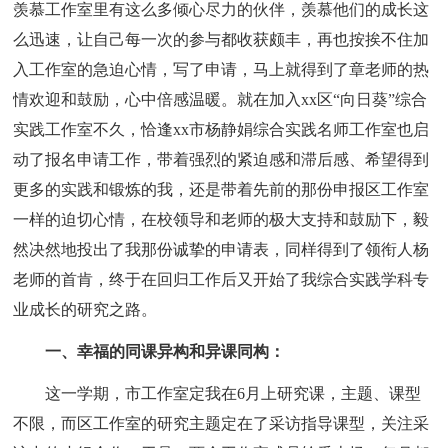
羡慕工作室里有这么多倾心尽力的伙伴，羡慕他们的成长这
么迅速，让自己每一次的参与都收获颇丰，再也按挨不住加
入工作室的急迫心情，写了申请，马上就得到了章老师的热
情欢迎和鼓励，心中倍感温暖。就在加入xx区“向日葵”综合
实践工作室不久，恰逢xx市杨静娟综合实践名师工作室也启
动了报名申请工作，带着强烈的紧迫感和滞后感、希望得到
更多的实践和锻炼的我，还是带着先前的那份申报区工作室
一样的迫切心情，在校领导和老师的极大支持和鼓励下，毅
然决然地投出了我那份诚挚的申请表，同样得到了领衔人杨
老师的首肯，终于在回归工作后又开始了我综合实践学科专
业成长的研究之路。
一、幸福的同课异构和异课同构：
这一学期，市工作室定我在6月上研究课，主题、课型
不限，而区工作室的研究主题定在了采访指导课型，关注采