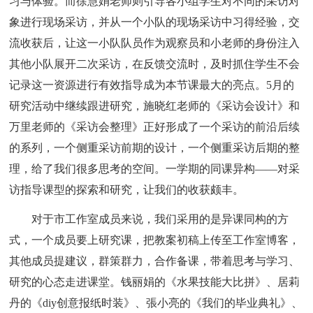
习与体验。而徐慧娟老师则引导各小组学生对不同的采访对
象进行现场采访，并从一个小队的现场采访中习得经验，交
流收获后，让这一小队队员作为观察员和小老师的身份注入
其他小队展开二次采访，在反馈交流时，及时抓住学生不会
记录这一资源进行有效指导成为本节课最大的亮点。5月的
研究活动中继续跟进研究，施晓红老师的《采访会设计》和
万里老师的《采访会整理》正好形成了一个采访的前沿后续
的系列，一个侧重采访前期的设计，一个侧重采访后期的整
理，给了我们很多思考的空间。一学期的同课异构——对采
访指导课型的探索和研究，让我们的收获颇丰。
对于市工作室成员来说，我们采用的是异课同构的方
式，一个成员要上研究课，把教案初稿上传至工作室博客，
其他成员提建议，群策群力，合作备课，带着思考与学习、
研究的心态走进课堂。钱丽娟的《水果技能大比拼》、居莉
丹的《diy创意报纸时装》、張小亮的《我们的毕业典礼》、