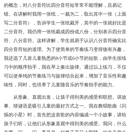
的概念，对八分音符比四分音符短常常不能理解，且易记
错。在讲解时我用一张纸，一裁为二，取出其中一张（上面
写二分音符），告诉学生一张纸裁开，其中的一张就好比是
二分音符。我仍用一张纸裁成四份或八份，分别表示四分音
符、八分音符。这样讲解，学生就易于认识八分音符确实比
四分音符短的道理。为了使简单的节奏练习变得饶有兴趣，
我还选了几首儿童熟悉的8小节或6小节的短歌，由学生按练
习中的顺序拍手，我在琴上奏出旋律。通过以上练习，不仅
可以使单纯的节奏练习与旋律结合起来，增加了音乐性和趣
味性，同时，也培养了儿童随音乐的节奏拍手的能力。
从形象、直观出发，让孩子得到美的感受和联想。讲故
事、猜谜语是吸引儿童的最好方式之一。我在教唱歌曲《闪
烁的小星》时，首先把这首歌的内容编成一个小故事，讲给
孩子们听，让他们从形象直观中得到美的感受。我问，什么