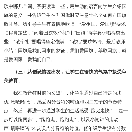
歌中哪几个词、字要读重一些，用生动的语言向学生介绍国
旗的意义，并告诉学生在升国旗时应注意什么？如何向国旗
敬礼等。我引导学生有表情地歌唱，“爱祖国、爱国旗”要求
唱得肯定些，“向着国旗敬个礼”中“国旗”两字要求唱得突出
些，“敬个礼”要唱得坚定饱满，“敬礼”要求热情。最后教师
小结：国旗是我们国家的象征，我们爱国旗，尊敬国旗，就
是爱国家，爱我们自己。
（三）从创设情境出发，让学生在愉快的气氛中接受审
美教育。
我在教音符时值的长短时，让学生通过自己行走的步
伐“呛呛|呛呛”，感受四分音符的时值和四二拍子的节奏特
点。然后，再进一步通过学生的生活感受“跑比走快”，“走一
步可以跑两步”，“跑跑走、跑跑走”，以及小闹钟的走动
声“嘀嗒嘀嗒”来认识八分音符的时值。低年级学生没有分数