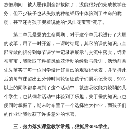
放假期间，被人恶作剧全部拔除了，没能很好的完成教学任
务，但不少孩子也从失败的种植经历中体验到了生命的脆
弱，甚至还有孩子哭着说他的“凤仙花宝宝”死了。
第二单元是蚕的生命周期，对于这个单元我进行了大胆
的改革，用了一时开篇，一课时结尾，其它的课的知识点全
部零散的拆分到每节课学生记录表展示与交流中落实，饲养
蚕宝宝，我吸取了种植凤仙花活动的经验与教训，活动前首
先先落实了每一位同学设计好自己的观察记录表，并坚持此
后的每节课留出五分钟时间轮留证孩子们展示记录表，90%
以上的同学都参与到了这个活动中，就连吸收能力较弱的几
个学生，也从饲养活动中体验到了乐趣，关于蚕的知识点也
便同时掌握了，期末时布置了一个选择性大作业，而孩子们
的作业让我收获了许多意外的惊喜。
三．努力落实课堂教学常规，狠抓后30%学生。