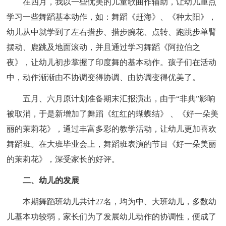
在四月，我以一些优美的儿童歌曲作辅助，让幼儿重点
学习一些舞蹈基本动作，如：舞蹈《赶海》、《种太阳》，
幼儿从中就学到了左右措步、措步腕花、点转、跑跳步单臂
摆动、鹿跳及地面滚动，并且通过学习舞蹈《阿拉伯之
夜》，让幼儿初步掌握了印度舞的基本动作。孩子们在活动
中，动作渐渐由不协调变得协调、由协调变得优美了。
五月、六月原计划准备期末汇报演出，由于“非典”影响
被取消，于是新增加了舞蹈《红红的蝴蝶结》 、《好一朵美
丽的茉莉花》，通过丰富多彩的教学活动，让幼儿更加喜欢
舞蹈班。在大班毕业会上，舞蹈班表演的节目《好一朵美丽
的茉莉花》，深受家长的好评。
二、幼儿的发展
本期舞蹈班幼儿共计27名，均为中、大班幼儿，多数幼
儿基本功较弱，家长们为了发展幼儿动作的协调性，便成了