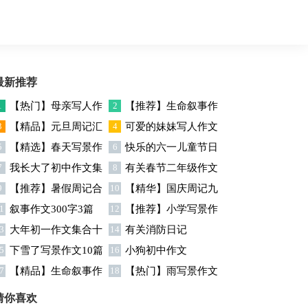
最新推荐
1
【热门】母亲写人作
2
【推荐】生命叙事作
3
【精品】元旦周记汇
4
可爱的妹妹写人作文
文
文6篇
5
【精选】春天写景作
6
快乐的六一儿童节日
编9篇
7
我长大了初中作文集
8
有关春节二年级作文
文汇总7篇
记8篇
9
【推荐】暑假周记合
10
【精华】国庆周记九
合15篇
汇编六篇
1
叙事作文300字3篇
12
【推荐】小学写景作
集五篇
篇
3
大年初一作文集合十
14
有关消防日记
文汇总6篇
5
下雪了写景作文10篇
16
小狗初中作文
篇
7
【精品】生命叙事作
18
【热门】雨写景作文
文4篇
合集7篇
猜你喜欢