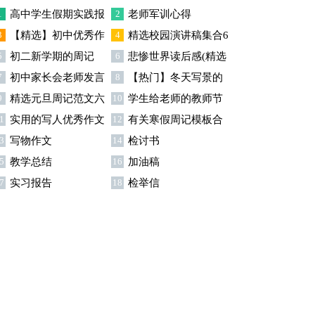
1
高中学生假期实践报
2
老师军训心得
3
【精选】初中优秀作
4
精选校园演讲稿集合6
告
5
初二新学期的周记
6
悲惨世界读后感(精选
文汇编4篇
篇
7
初中家长会老师发言
8
【热门】冬天写景的
15篇)
9
精选元旦周记范文六
10
学生给老师的教师节
稿
作文锦集5篇
1
实用的写人优秀作文
12
有关寒假周记模板合
篇
慰问信
3
写物作文
14
检讨书
300字锦集五篇
集八篇
5
教学总结
16
加油稿
7
实习报告
18
检举信