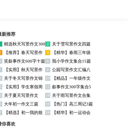
最新推荐
1
精选秋天写景作文300
2
关于雪写景作文四篇
3
【推荐】春天写景作
4
【精华】春雨三年级
字9篇
5
笑叙事作文600字十篇
6
我小学作文集合15篇
文3篇
作文汇总八篇
7
【实用】秋天写景作
8
公园写景作文汇编八
9
关于冬天写景作文锦
10
【精品】一年级作文
文三篇
篇
1
【实用】学生寒假周
12
叙事作文300字集合5
集10篇
300字集锦八篇
3
关于夏天写景作文
14
关于雨写景作文合集
记三篇
篇
5
大年初一作文三篇
16
【热门】高三周记3篇
六篇
7
【精选】初一我的烦
18
【精华】初一运动会
恼作文四篇
作文四篇
猜你喜欢