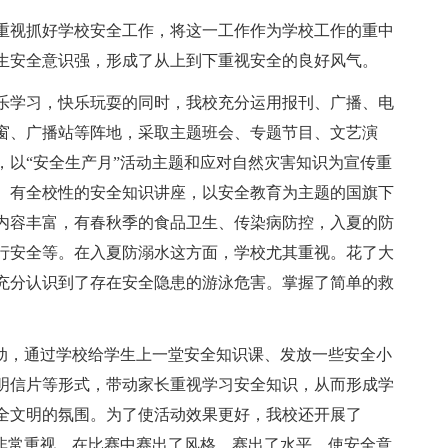
重视抓好学校安全工作，将这一工作作为学校工作的重中
生安全意识强，形成了从上到下重视安全的良好风气。
乐学习，快乐玩耍的同时，我校充分运用报刊、广播、电
窗、广播站等阵地，采取主题班会、专题节目、文艺演
，以“安全生产月”活动主题和应对自然灾害知识为宣传重
。有全校性的安全知识讲座，以安全教育为主题的国旗下
内容丰富，有春秋季的食品卫生、传染病防控，入夏的防
行安全等。在入夏防溺水这方面，学校尤其重视。花了大
充分认识到了存在安全隐患的游泳危害。掌握了简单的救
活动，通过学校给学生上一堂安全知识课、发放一些安全小
明信片等形式，带动家长重视学习安全知识，从而形成学
全文明的氛围。为了使活动效果更好，我校还开展了
生非常重视，在比赛中赛出了风格，赛出了水平。使安全意