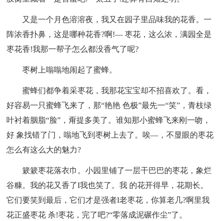
又是一个月色溶溶夜，我又在园子里品味我的花香。一
阵浓香扑鼻，这是哪种花香?啊!— 枣花，这么浓，满园全是
枣花香!我那一帮子怎么都没香气了呢?
枣树上嗡嗡地闹起了蜜蜂。
蜜蜂们都争着采枣花，我那花宝宝却不招喜欢了。看，
好容易一只蜜蜂飞来了，那“艳艳 色极”最先一“笑”，青枝绿
叶衬着胭脂“脸”，甭提多美了。谁知那小蜜蜂飞来刚一吻，
好 象找错了门，嗡地飞到枣树上去了。唉—，不显眼的枣花
怎么有这么大的魅力?
簌簌枣花落衣巾。小园里铺了一层干巴巴的枣花，象烂
谷糠。我的花又香了I我也笑了。我 的花开得早，花期长。
它们要笑到最后，它们才是强者I老枣花，你算老几?啊里我
花正盛枣花 杀!枣花，完了吧?“零落成泥碾作尘”了。