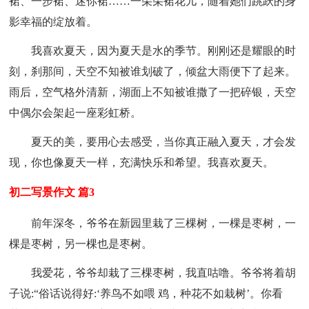
裙、一步裙、迷你裙……一朵朵裙花儿，随着她们跳跃的身
影幸福的绽放着。
我喜欢夏天，因为夏天是水的季节。刚刚还是耀眼的时
刻，刹那间，天空不知被谁划破了，倾盆大雨便下了起来。
雨后，空气格外清新，湖面上不知被谁撒了一把碎银，天空
中偶尔会架起一座彩虹桥。
夏天的美，要用心去感受，当你真正融入夏天，才会发
现，你也像夏天一样，充满快乐和希望。我喜欢夏天。
初二写景作文 篇3
前年深冬，爷爷在新园里栽了三棵树，一棵是枣树，一
棵是枣树，另一棵也是枣树。
我爱花，爷爷却栽了三棵枣树，我直咕噜。爷爷将着胡
子说:“俗话说得好:‘养鸟不如喂 鸡，种花不如栽树’。你看