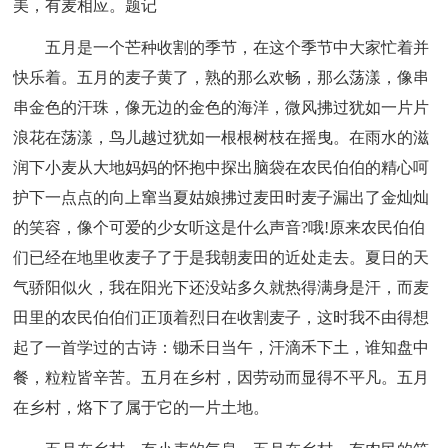
美，有麦相应。题记
五月是一个芒种收割的季节，在这个季节中大家忙着并
快乐着。五月的麦子黄了，熟的那么欢畅，那么荡漾，像串
串金色的汗珠，像无边的金色的海洋，微风拂过犹如一片片
浪花在荡漾，鸟儿越过犹如一根根树枝在摇曳。在雨水的滋
润下小麦从大地妈妈的怀抱中探出脑袋在农民伯伯的精心呵
护下一点点的向上窜当夏姑娘拂过麦田时麦子漏出了金灿灿
的笑容，像个可爱的少女听这是什么声音?哦!原来农民伯伯
们已经在地里收麦子了于是我朝麦田的近处走去。夏日的天
气骄阳似火，我在阳光下还没站多久就热得满身是汗，而麦
田里的农民伯伯们正顶着烈日在收割麦子，这时我不由得想
起了一首学过的古诗：锄禾日当午，汗滴禾下土，谁知盘中
餐，粒粒皆辛苦。五月在乡村，因劳动而显得不平凡。五月
在乡村，烙下了属于它的一片土地。