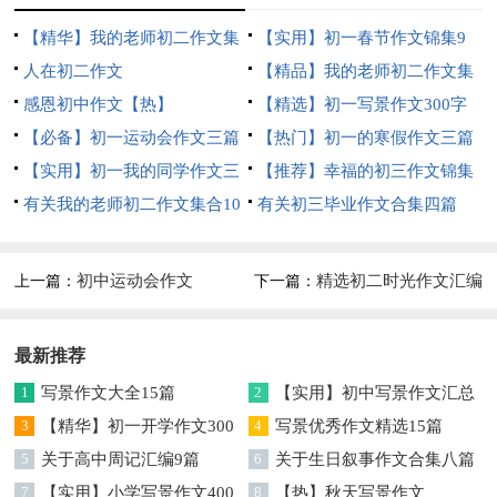
【精华】我的老师初二作文集
【实用】初一春节作文锦集9
合七篇
人在初二作文
篇
【精品】我的老师初二作文集
感恩初中作文【热】
锦8篇
【精选】初一写景作文300字
【必备】初一运动会作文三篇
合集八篇
【热门】初一的寒假作文三篇
【实用】初一我的同学作文三
【推荐】幸福的初三作文锦集
篇
有关我的老师初二作文集合10
10篇
有关初三毕业作文合集四篇
篇
初中运动会作文
精选初二时光作文汇编
上一篇：
下一篇：
五篇
最新推荐
1
写景作文大全15篇
2
【实用】初中写景作文汇总
3
【精华】初一开学作文300
8篇
4
写景优秀作文精选15篇
字汇编六篇
5
关于高中周记汇编9篇
6
关于生日叙事作文合集八篇
7
【实用】小学写景作文400
8
【热】秋天写景作文