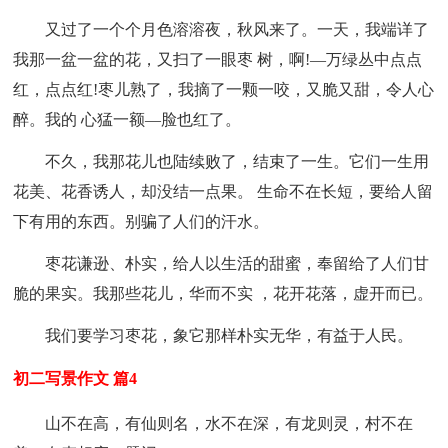
又过了一个个月色溶溶夜，秋风来了。一天，我端详了
我那一盆一盆的花，又扫了一眼枣 树，啊!—万绿丛中点点
红，点点红!枣儿熟了，我摘了一颗一咬，又脆又甜，令人心
醉。我的 心猛一额—脸也红了。
不久，我那花儿也陆续败了，结束了一生。它们一生用
花美、花香诱人，却没结一点果。 生命不在长短，要给人留
下有用的东西。别骗了人们的汗水。
枣花谦逊、朴实，给人以生活的甜蜜，奉留给了人们甘
脆的果实。我那些花儿，华而不实 ，花开花落，虚开而已。
我们要学习枣花，象它那样朴实无华，有益于人民。
初二写景作文 篇4
山不在高，有仙则名，水不在深，有龙则灵，村不在