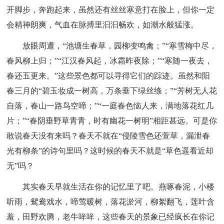
开脚步，奔跑起来，虽然还有丝丝寒意打在脸上，但你一定
会精神朗爽，气血在脉搏里汩汩畅欢，如潮水般猛涨。
放眼周遭，“池塘生春草，园柳变鸣禽；”“寒雪梅中尽，
春风柳上归；”“江汉春风起，冰霜昨夜除；”“寒随一夜去，
春还五更来。”这些景色都可以寻得它们的踪迹。虽然和阳
春三月的“碧玉妆成一树高，万条垂下绿丝绦；”“芳树无人花
自落，春山一路鸟空啼；”“一庭春色恼人来，满地落花红几
片；”“春阴垂野草青青，时有幽花一树明”相距甚远。可是你
敢说春天没有来吗？春天不就在“侵陵雪色还萱草，漏泄春
光有柳条”的诗句里吗？这时候的春天不就是“草色遥看近却
无”吗？
其实春天早就生活在你的记忆里了吧。燕啄春泥，小楼
听雨，鸳鸯戏水，啼莺暖树，落花淤河，柳絮翻飞，莲叶含
羞，田野欢腾，老牛哞哞，这些春天的景象已经疯长在你记