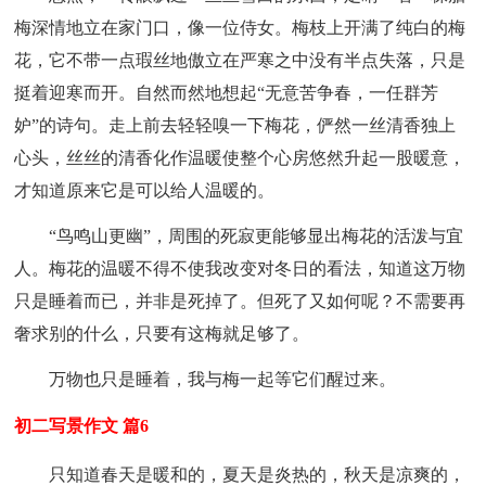
梅深情地立在家门口，像一位侍女。梅枝上开满了纯白的梅
花，它不带一点瑕丝地傲立在严寒之中没有半点失落，只是
挺着迎寒而开。自然而然地想起“无意苦争春，一任群芳
妒”的诗句。走上前去轻轻嗅一下梅花，俨然一丝清香独上
心头，丝丝的清香化作温暖使整个心房悠然升起一股暖意，
才知道原来它是可以给人温暖的。
“鸟鸣山更幽”，周围的死寂更能够显出梅花的活泼与宜
人。梅花的温暖不得不使我改变对冬日的看法，知道这万物
只是睡着而已，并非是死掉了。但死了又如何呢？不需要再
奢求别的什么，只要有这梅就足够了。
万物也只是睡着，我与梅一起等它们醒过来。
初二写景作文 篇6
只知道春天是暖和的，夏天是炎热的，秋天是凉爽的，