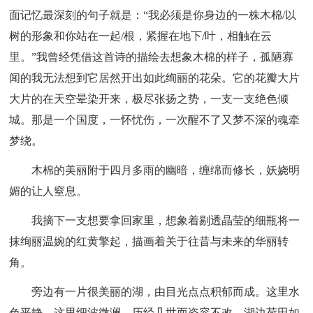
面记忆最深刻的句子就是：“我必须是你身边的一株木棉/以
树的形象和你站在一起/根，紧握在地下/叶，相触在云
里。”我曾经凭借这首诗的描绘去想象木棉的样子，孤陋寡
闻的我无法想到它居然开出如此绚丽的花朵。它的花瓣大片
大片的在天空晕染开来，极尽张扬之势，一支一支绝色倾
城。那是一个国度，一怀忧伤，一次醒不了又梦不深的魂牵
梦绕。
木棉的美丽附于四月多雨的幽暗，缠绵而修长，妖娆明
媚的让人窒息。
我摘下一支想要拿回家里，想象着剔透晶莹的细瓶将一
抹绚丽温婉的红黄擎起，描画着关于往昔与未来的华丽转
角。
旁边有一片很美丽的湖，由目光点点积郁而成。这里水
色平静，这里细波微澜，历经几世而姿容不改。湖边荷田如