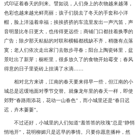
式印证着春天的到来。譬如说，人们身上的衣物越来越薄，
色彩也越来越光鲜亮丽；孩子们脱去了冬天的手套和小洋
帽，脸上洋溢着幸福；挨挨挤挤的车流里发出一声汽笛，声
音明显比冬日更大，也传得更远些；商铺门口都挂着换季的
广告；除夕那天粘贴的对联和横幅都残缺不齐，稍微有点落
寞；老人们依次走出家门去散步寻春；阳台上陶瓷钵里，盆
景吐出了新芽；橱柜里，很多放久了的食物开始霉变；春风
得意的日子里瓷砖上挂满了水滴……
相对北方来讲，江南的春天要来得早一些，但江南的小
城总是迟缓地面对季节交替。就像龙年里的春天一样，即使
郊野“春路雨添花，花动一山春色”，而小城里还是“春日迟
迟，卉木萋萋”。
不过还好，小城里的人们知道“羞答答的玫瑰”总是“静悄
悄地开”，花明柳媚只是迟早的事情。只要你愿意播种，然