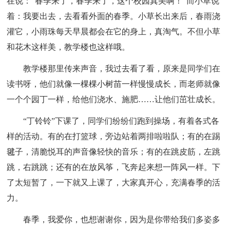
在说：“春季来了，春季来了，这个校园真美啊！”而小草说
着：我要出去，去看看外面的春季。小草长出来后，春雨浇
灌它，小雨珠每天早晨都会在它的身上，真淘气。不但小草
和花木这样美，教学楼也这样哦。
教学楼那里传来声音，我过去看了看，原来是同学们在
读书呀，他们就像一棵棵小树苗一样慢慢成长，而老师就像
一个个园丁一样，给他们浇水、施肥……让他们茁壮成长。
“丁铃铃”下课了，同学们纷纷们跑到操场，有着各式各
样的活动。有的在打篮球，旁边站着两排啦啦队；有的在踢
毽子，清脆悦耳的声音像轻快的音乐；有的在跳皮筋，左跳
跳，右跳跳；还有的在放风筝，飞奔起来想一阵风一样。下
了太短暂了，一下就又上课了，大家真开心，充满春季的活
力。
春季，我爱你，也想谢谢你，因为是你带给我们多姿多