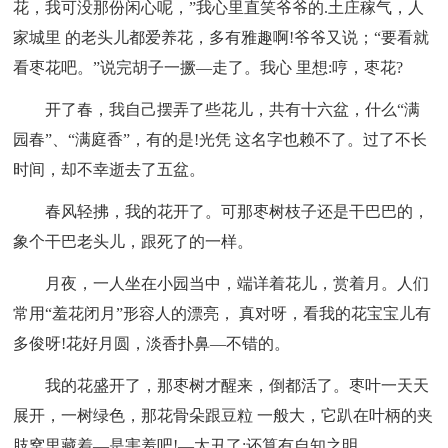
花，我可没那份闲心呢，”我心里直笑爷爷的.土庄稼气，人
家城里 的老头儿都爱养花，多有雅趣啊!爷爷又说；“要看就
看枣花吧。”说完胡子一撅—走了。我心 里想:哼，枣花?
开了春，我自己摆弄了些花儿，共有十六盆，什么“满
园春”、“满庭香”，有的是!光凭 这名字也赖不了。过了不长
时间，却不幸逝去了五盆。
春风轻拂，我的花开了。可那枣树枝子还是干巴巴的，
象个干巴老头儿，跟死了的一样。
月夜，一人坐在小园当中，端详着花儿，赏着月。人们
常用“羞花闭月”形容人的漂亮， 真对呀，看我的花宝宝儿有
多俊呀!花好月圆，淡香扑鼻—不错的。
我的花盛开了，那枣树才醒来，倒都活了。枣叶一天天
展开，一树绿色，那花骨朵跟豆粒 一般大，它趴在叶柄的夹
肢窝里藏着—是害羞吧!—太丑了:还算有自知之明。