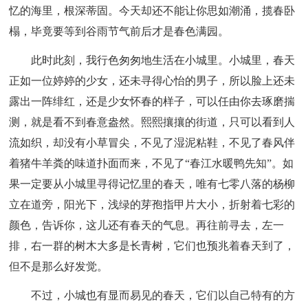
忆的海里，根深蒂固。今天却还不能让你思如潮涌，揽春卧
榻，毕竟要等到谷雨节气前后才是春色满园。
此时此刻，我行色匆匆地生活在小城里。小城里，春天
正如一位婷婷的少女，还未寻得心怡的男子，所以脸上还未
露出一阵绯红，还是少女怀春的样子，可以任由你去琢磨揣
测，就是看不到春意盎然。熙熙攘攘的街道，只可以看到人
流如织，却没有小草冒尖，不见了湿泥粘鞋，不见了春风伴
着猪牛羊粪的味道扑面而来，不见了“春江水暖鸭先知”。如
果一定要从小城里寻得记忆里的春天，唯有七零八落的杨柳
立在道旁，阳光下，浅绿的芽孢指甲片大小，折射着七彩的
颜色，告诉你，这儿还有春天的气息。再往前寻去，左一
排，右一群的树木大多是长青树，它们也预兆着春天到了，
但不是那么好发觉。
不过，小城也有显而易见的春天，它们以自己特有的方