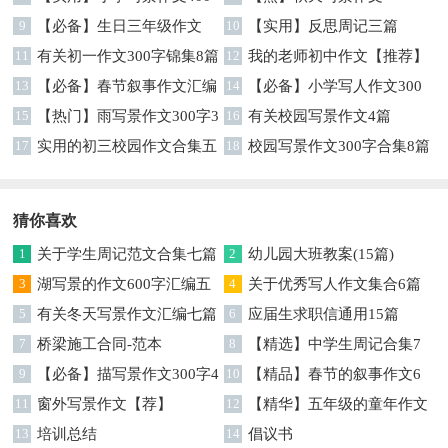
字7篇
9
【必备】生日三年级作文
10
【实用】反思周记三篇
300字三篇
11
有关初一作文300字锦集8篇
12
我的老师初中作文【推荐】
13
【必备】春节叙事作文汇编
14
【必备】小学写人作文300
9篇
15
【热门】雨写景作文300字3
字10篇
16
有关校园写景作文4篇
篇
17
实用的初三校园作文合集五
18
校园写景作文300字合集8篇
篇
猜你喜欢
1
关于学生周记范文合集七篇
2
幼儿园大班教案(15篇)
3
湖写景的作文600字汇编五
4
关于优秀写人作文集合6篇
篇
5
有关冬天写景作文汇编七篇
6
应届生求职信通用15篇
7
桥梁施工合同-范本
8
【精选】中学生周记合集7
9
【必备】描写景作文300字4
篇
10
【精品】春节的叙事作文6
篇
11
窗外写景作文【荐】
篇
12
【精华】五年级的童年作文
13
培训总结
4篇
14
倡议书