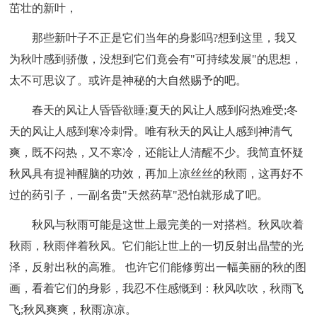
茁壮的新叶，
那些新叶子不正是它们当年的身影吗?想到这里，我又
为秋叶感到骄傲，没想到它们竟会有"可持续发展"的思想，
太不可思议了。或许是神秘的大自然赐予的吧。
春天的风让人昏昏欲睡;夏天的风让人感到闷热难受;冬
天的风让人感到寒冷刺骨。唯有秋天的风让人感到神清气
爽，既不闷热，又不寒冷，还能让人清醒不少。我简直怀疑
秋风具有提神醒脑的功效，再加上凉丝丝的秋雨，这再好不
过的药引子，一副名贵"天然药草"恐怕就形成了吧。
秋风与秋雨可能是这世上最完美的一对搭档。秋风吹着
秋雨，秋雨伴着秋风。它们能让世上的一切反射出晶莹的光
泽，反射出秋的高雅。 也许它们能修剪出一幅美丽的秋的图
画，看着它们的身影，我忍不住感慨到：秋风吹吹，秋雨飞
飞;秋风爽爽，秋雨凉凉。