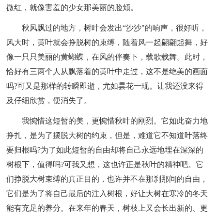
微红，就像害羞的少女那美丽的脸颊。
秋风飘过的地方，树叶会发出“沙沙"的响声，很好听，
风大时，黄叶就会挣脱树的束缚，随着风一起翩翩起舞，好
像一只只美丽的黄蝴蝶，在风的伴奏下，载歌载舞。此时，
恰好有三两个人从飘落着的黄叶中走过，这不是绝美的画面
吗?可又是那样的转瞬即逝，尤如昙花一现。让我还没来得
及仔细欣赏，便消失了。
我惋惜这短暂的美，更惋惜秋叶的刚烈。它如此奋力地
挣扎，是为了摆脱大树的约束，但是，难道它不知道叶落终
要归根吗?为了如此短暂的自由却将自己永远地埋在深深的
树根下，值得吗?可我又想，这也许正是秋叶的精神吧。它
们挣脱大树束缚的真正目的，也许并不在那刹那间的自由，
它们是为了将自己最后的注入树根，好让大树在寒冷的冬天
能有充足的养分。在来年的春天，树枝上又会长出新的、更