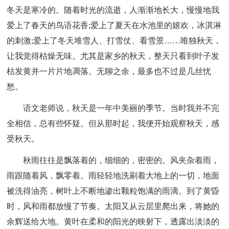
冬天是寒冷的。随着时光的流逝，人渐渐地长大，慢慢地我
爱上了春天的鸟语花香;爱上了夏天在水池里的嬉欢，冰淇淋
的刺激;爱上了冬天堆雪人、打雪仗、看雪景……唯独秋天，
让我觉得枯燥无味。尤其是家乡的秋天，整天只看到叶子发
枯发黄并一片片地凋落。无聊之余，最多也不过是几丝忧
愁。
语文老师说，秋天是一年中美丽的季节。当时我并不完
全相信，总有些怀疑。但从那时起，我便开始观察秋天，感
受秋天。
秋雨往往是飘落着的，细细的，密密的。风夹杂着雨，
雨跟随着风，飘零着。雨轻轻地洗刷着大地上的一切，地面
被洗得油亮，树叶上不断地渗出颗粒饱满的雨滴。到了黄昏
时，风和雨都放慢了节奏。太阳又从云层里爬出来，将她的
余辉送给大地。黄叶在柔和的阳光的映射下，透露出淡淡的