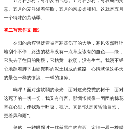
五月在乡村，有小麦的气息。五月在乡村，有农民的笑
意。五月的麦洋溢着笑脸，五月的风柔柔和和。这就是五月
一个特殊的劳动季。
初二写景作文 篇5
夕阳的余辉轻抚着被严寒冻伤了的大地，寒风依然呼呼
地刮个不停，路边的枯草没有一点草应该有的血色――绿，
它失去了往日的刚毅，它枯黄，软弱，没有生气。我漫不经
心地踩着脚下由硬邦邦的泥土组成的道路，心情就像这冬天
的景色一样的惨淡，一样的凄凉。
呜呼！面对这软弱的余光，面对这光秃秃的树干，面对
这死了的一切一切，我又有何言。那惆怅就像一团团的棉花
塞在心里，使我艰于呼吸，视听。真是“以是黄昏独自愁，
更着风和雨”。
忽然，一转眼飘过一丝丝雪白的东西，定睛一看一株腊