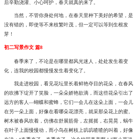
后辛勤浇灌、小心呵护，春天就真的来了。
当然，不管你身处何地，在春天里种下美好的希望，是
没有错的，即使等不来枝繁叶茂，但一定可以等到生根发
芽！
初二写景作文 篇8
春季来了，不论是在哪里都风光迷人，处处发生着变
化，连我的校园都慢慢发生着变化了。
我走进校园，看见花坛里长着鲜艳夺目的花朵，在春风
的吹拂下绽开了笑脸，一朵朵娇艳欲滴，而这些花朵引出了
远方的客人—蝴蝶和蜜蜂，它们一会儿在这朵上面，一会儿
在另一朵上面，好像在看哪朵花漂亮，就采那朵花上的蜜。
树木被春风吹着，仿佛在舒展筋骨，左摇摇，右晃晃，蜗牛
在叶子上面慢慢动，而小鸟在树枝上叽叽喳喳的叫着，好像