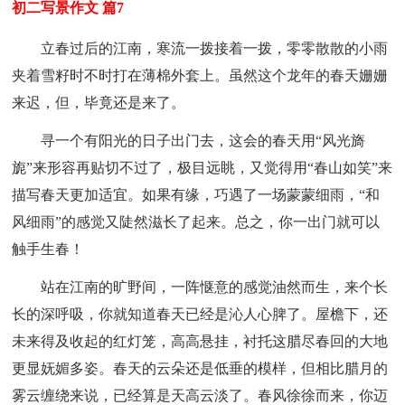
初二写景作文 篇7
立春过后的江南，寒流一拨接着一拨，零零散散的小雨
夹着雪籽时不时打在薄棉外套上。虽然这个龙年的春天姗姗
来迟，但，毕竟还是来了。
寻一个有阳光的日子出门去，这会的春天用“风光旖
旎”来形容再贴切不过了，极目远眺，又觉得用“春山如笑”来
描写春天更加适宜。如果有缘，巧遇了一场蒙蒙细雨，“和
风细雨”的感觉又陡然滋长了起来。总之，你一出门就可以
触手生春！
站在江南的旷野间，一阵惬意的感觉油然而生，来个长
长的深呼吸，你就知道春天已经是沁人心脾了。屋檐下，还
未来得及收起的红灯笼，高高悬挂，衬托这腊尽春回的大地
更显妩媚多姿。春天的云朵还是低垂的模样，但相比腊月的
雾云缠绕来说，已经算是天高云淡了。春风徐徐而来，你迈