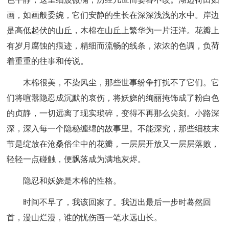
画，如画般委婉，它们安静的生长在深深浅浅的水中。岸边
是高低起伏的山丘，木棉在山丘上繁华为一片汪洋。花瓣上
有岁月腐蚀的痕迹，精细而流畅的线条，浓浓的色调，负荷
着重重的往事和传说。
木棉很美，不染风尘，那些世事纷争打扰不了它们。它
们将喧嚣隐忍成沉默的哀伤，将妖娆的绚丽掩饰成了粉白色
的贞静，一切远离了现实琐碎，变得不再那么尖刻。小路深
深，深入每一个隐秘缠绵的故事里。不能深究，那些细枝末
节是绽放在沧桑俗尘中的花瓣，一层层开放又一层层落败，
轻轻一点碰触，便飘落成为满地灰烬。
隐忍和妖娆是木棉的性格。
时间不早了，我该回家了。我迈出最后一步时蓦然回
首，漫山烂漫，谁的忧伤画一笔水远山长。