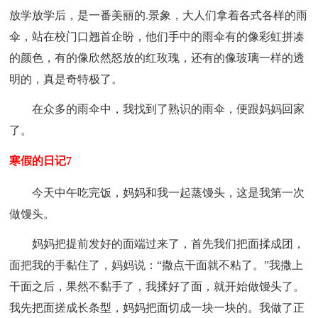
放学放学后，是一番美丽的.景象，大人们拿着各式各样的雨
伞，站在校门口翘首企盼，他们手中的雨伞有的像彩虹拼凑
的颜色，有的像欣然怒放的红玫瑰，还有的像玻璃一样的透
明的，真是奇特极了。
在众多的雨伞中，我找到了熟识的雨伞，便跟妈妈回家
了。
寒假的日记7
今天中午吃完饭，妈妈和我一起蒸馒头，这是我第一次
做馒头。
妈妈把提前发好的面端过来了，首先我们把面揉成团，
面把我的手黏住了，妈妈说：“撒点干面就不粘了。”我撒上
干面之后，果然不黏手了，我揉好了面，就开始做馒头了。
我先把面搓成长条型，妈妈把面切成一块一块的。我做了正