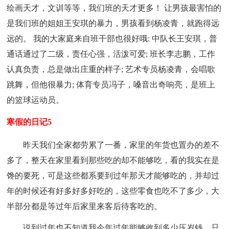
绘画天才，文训等等，我们班的天才更多！ 让男孩最害怕的
是我们班的姐姐王安琪的暴力，男孩看到杨凌青，就跑得远
远的。 我的大家庭来自班干部也很好哦: 中队长王安琪，普
通话通过了二级，责任心强，活泼可爱; 班长李志鹏，工作
认真负责，总是做出庄重的样子; 艺术专员杨凌青，会唱歌
跳舞，但他很暴力; 体育专员冯子，嗓音出奇响亮，是班上
的篮球运动员。
寒假的日记5
昨天我们全家都劳累了一番，家里的年货也置办的差不
多了，整天在家里看到那些吃的却不能够吃，看的我实在是
馋的要死，可是这些都系要到过年那天才能够吃的，并却过
年的时候还有好多好多好吃的，这些零食也吃不了多少，大
半部分都是等过年后家里来客后待客吃的。
说到过年也不知道我今年过年能够收到多少压岁钱，只