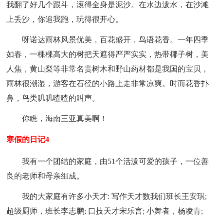
我翻了好几个跟斗，滚得全身是泥沙。在水边泼水，在沙滩
上丢沙，你追我跑，玩得很开心。
呀诺达雨林风景优美，百花盛开，鸟语花香。一年四季
如春，一棵棵高大的树把天遮得严严实实，热带椰子树，美
人焦，黄山梨等非常名贵树木和野山药材都是我国的宝贝，
雨林很潮湿，游客在石径的小路上走非常凉爽。时而花香扑
鼻，鸟类叽叽喳喳的叫声。
你瞧，海南三亚真美啊！
寒假的日记4
我有一个团结的家庭，由51个活泼可爱的孩子，一位善
良的老师和母亲组成。
我的大家庭有许多小天才: 写作天才数我们班长王安琪;
超级厨师，班长李志鹏; 口技天才宋乐言; 小舞者，杨凌青;