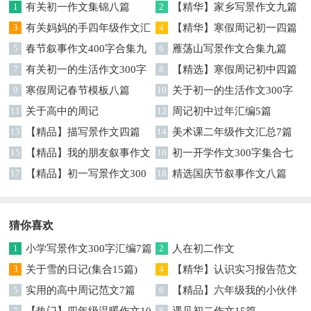
1
有关初一作文集锦八篇
2
【精华】家乡写景作文九篇
3
有关妈妈的手四年级作文汇
4
【精华】寒假周记初一四篇
编7篇
5
春节叙事作文400字合集九
6
雁荡山写景作文合集九篇
篇
7
有关初一的生活作文300字
8
【精选】寒假周记初中四篇
锦集六篇
9
寒假周记春节模板八篇
10
关于初一的生活作文300字
11
关于高中的周记
汇编5篇
12
周记初中过年汇编5篇
13
【精品】描写景作文四篇
14
美术课二年级作文汇总7篇
15
【精品】我的朋友叙事作文
16
初一开学作文300字集合七
三篇
17
【精品】初一写景作文300
篇
18
精选国庆节叙事作文八篇
字锦集8篇
猜你喜欢
1
小学写景作文300字汇编7篇
2
人在初二作文
3
关于雪的日记(集合15篇)
4
【精华】认识实习报告范文
5
实用的高中周记范文7篇
汇总五篇
6
【精品】六年级我的小伙伴
7
8