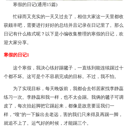
寒假的日记(通用15篇)
忙碌而又充实的一天又过去了，相信大家这一天里都收
获颇丰吧，需要进行好好的总结并且记录在日记里了。那么
日记有什么格式呢？以下是小编收集整理的寒假的日记，欢
迎大家分享。
寒假的日记1
这个寒假，我决心练好踢毽子，一直练到能连续踢过十
个都不坏。这可是个不容易完成的目标。不过，我不怕。
为了实现目标，每天晚饭前，我都会去邻居家找李静蕊
练习一次。李静蕊和我一样，也不太会踢。我俩的毽子可调
皮了，每次抬起脚把它踢起来，都像是故意要逗我们一
样，“嗖”的一下躲出去老远，害的我们只来得及再踢一脚，
就追不上了。运气好的时候，才能踢三个。