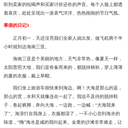
听到卖家的吆喝声和买家讨价还价的声音。每个人脸上都透
着喜庆，处处呈现出一派喜气洋洋、热热闹闹的节日气氛。
寒假的日记3
正月初一，天还没亮我们全家人就出发。做飞机两个半
小时就到达海南三亚。
海南三亚是个美丽的地方，天气非常热，像夏天一样，
太阳普照大地，我们是有备而来的，都脱掉棉袄，穿上薄薄
的夏的衣服，戴上草帽。
我们坐上旅游车很快来到海边。啊！大海是那么的蓝，
那么的宽，水和天就像连在一起了。我迫不及待的脱掉鞋
子，卷起裤脚，奔向大海，一边跑，一边喊：“大海我来
了”。海浪打在我身上，衣服都湿了，一不小心尝到海水的
味道，“嗨”海水是咸的我叫起来。金黄的沙滩非常难走，让