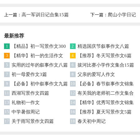
高一军训日记合集15篇
爬山小学日记
上一篇：
下一篇：
最新推荐
1
【精品】初一写景作文300
2
精选国庆节叙事作文八篇
字锦集8篇
3
【精华】初一的生活作文
4
【推荐】冬天写景作文6篇
300字集合九篇
5
实用的过年的叙事作文八篇
6
拔河比赛小学作文集合15篇
7
初一母爱作文3篇
8
父亲的爱写人作文
9
【必备】初中叙事作文九篇
10
【必备】春节叙事作文锦集
11
西湖写景作文四篇
五篇
12
有关我的老师初二作文集合
13
礼物初一作文
五篇
14
【精华】优秀写景作文锦集
15
中学暑假周记
10篇
16
【推荐】夏天写景作文5篇
17
关于雨写景作文四篇
18
春天初中周记