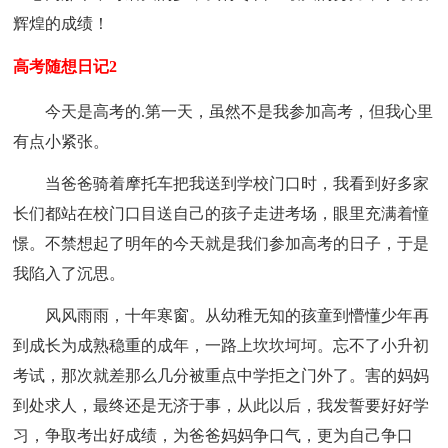
辉煌的成绩！
高考随想日记2
今天是高考的.第一天，虽然不是我参加高考，但我心里
有点小紧张。
当爸爸骑着摩托车把我送到学校门口时，我看到好多家
长们都站在校门口目送自己的孩子走进考场，眼里充满着憧
憬。不禁想起了明年的今天就是我们参加高考的日子，于是
我陷入了沉思。
风风雨雨，十年寒窗。从幼稚无知的孩童到懵懂少年再
到成长为成熟稳重的成年，一路上坎坎坷坷。忘不了小升初
考试，那次就差那么几分被重点中学拒之门外了。害的妈妈
到处求人，最终还是无济于事，从此以后，我发誓要好好学
习，争取考出好成绩，为爸爸妈妈争口气，更为自己争口