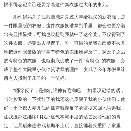
恨不得忘记自己还要穿着这件新衣服过大年的事儿。
那件妈妈为了让我漂漂亮亮过大年给我买的新衣服，是
一件限量版的衣服，这件衣服换谁拿到手里，都会想要穿着
出去显摆显摆，可我也没想到我就中了这个奖，不仅得到了
这件衣服，还穿出去显摆了。唯一可惜的是我自己傻不拉几
地把这件限量版的非常有特色的衣服给穿反了，穿反了之后
的有特色的衣服，也就彻底变成了一件“有特色”的衣服，变
成了整个大院里小伙伴笑话我的理由，变成了今年寒假里让
所有人找到了乐子的一个笑柄。
“哪穿反了，是你们眼神有毛病吧！”如果没记错的话，
当时脸唰的一下就红了的我还这么反驳了我的小伙伴们，他
们一个个都人精儿似的抓着我穿反了的证据来回地告诉我，
让我没办法继续用我那底气本就不足的话去反驳他们的肯
定，让我后来连游戏都顾不上玩，直接埋着头重回了家里，