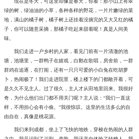
现在是冬天，可这里却像是春天，你看：那小山上有翠
绿的树，绿油油的小草，各种各样的野花，一片片嫩绿的菜
地，满山的橘子树，橘子树上还挂着没摘完的又大又红的橘
子，你可以随意采摘，那橘子吃起来甜着呢！真是人间美
味。
我们走进一户乡村的人家，看见门前有一片清澈的池
塘，池塘里，一群鸭子在嬉戏，白鹅在歌唱，房舍前，一群
群鸡在追逐，在打闹，还有一只只可爱的小白兔在吃胡萝
卜，热闹极了！我们走进院里，楼上楼下的门都敞开着，可
是久久不见主人。过了很久，主人才从田地里回来。我很好
奇，为什么他们出门都不用关门呢？主人说：“我们一直这
样，不用担心会有小偷。”我很惊叹。这里的生活多么的自
由自在，真像是桃花源。
我们来到成都，坐上了飞快的地铁，穿梭在热闹的人群
之中，我见识到了川剧、变脸，我还亲自体验了转糖人，我