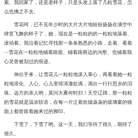
索。我回家了，还是老样子，只是头发上落了几粒雪花，怎
么也拂之不去。
雪花呵，已不见年少时的大片大片地纷纷扬扬在满空中
肆意飞舞的样子了，她，现在是一粒粒的的一粒粒地落着、
滚动着。我沿着记忆寻找那一条条熟悉的小路，走着、看着
···雪花在一粒粒地铺着路面、铺着路两边的沟壑、也铺着我
心灵曾被划过的痕迹。
伸出手来，让雪花儿一粒粒地滚入掌心，再看着她一粒
粒地溶化、入心。心儿变得清澈欲滴，滴出一行行思乡的泪
珠。远方的亲人哟，莫问大雁何时归！天空辽阔，那一粒粒
的雪花就是温浓软语，在每一片泛着炊烟袅袅的玻璃窗的镜
面上都曾留着她来过的脚印。
下雪了，下雪了哟。这一天，我们等待了很久，期待了
很久。