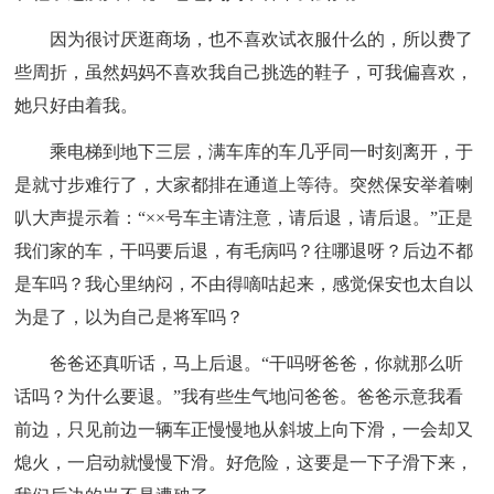
因为很讨厌逛商场，也不喜欢试衣服什么的，所以费了
些周折，虽然妈妈不喜欢我自己挑选的鞋子，可我偏喜欢，
她只好由着我。
乘电梯到地下三层，满车库的车几乎同一时刻离开，于
是就寸步难行了，大家都排在通道上等待。突然保安举着喇
叭大声提示着：“××号车主请注意，请后退，请后退。”正是
我们家的车，干吗要后退，有毛病吗？往哪退呀？后边不都
是车吗？我心里纳闷，不由得嘀咕起来，感觉保安也太自以
为是了，以为自己是将军吗？
爸爸还真听话，马上后退。“干吗呀爸爸，你就那么听
话吗？为什么要退。”我有些生气地问爸爸。爸爸示意我看
前边，只见前边一辆车正慢慢地从斜坡上向下滑，一会却又
熄火，一启动就慢慢下滑。好危险，这要是一下子滑下来，