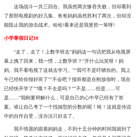
这场战斗一共三回合。我虽然两次惨吞失败，但却看到
了那部电视剧的好几集。爸爸妈妈虽然胜利了两次，但却没
能阻止我的游击战术。哈哈!看来还是我更胜一筹呀!
小学寒假日记10
“走了，走了！上数学班去”妈妈这一句话把我从电视屏
幕上拽了回来，我一愣，上数学班？“开什么玩笑呀！妈
妈。我不看电视了这就去学习。”“我可不是吓唬你的。我上
午已经给你报好班了”“不会吧？报班都是在刚放假时，现在
已经快开学了”“哦？不去是吗？”“不是……但是……可
是……”我刚要辩解什么，可是自己的心中早已经有了答
案。谁让自己考了一个找抽型的分数的呢！唉！这就是传说
中的自作自受，没办法只好去了。
我不情愿的跟着妈妈走，不到十五分钟的时间我就到了