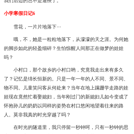
我们后边的岂不是遭殃了。
小学寒假日记6
雪花，一片片地落下···
哦，不，她是一粒粒地落下，从濛濛的天之涯。为何她
的脚步如此的轻盈细碎？生怕惊醒人间那正在做梦的娃娃
吗？
小村口，那个故乡的小村口哟，究竟我走出来有多久
了？记忆是绵长恒新的。只是一年一年的人不同、景不同、
物不同。儿童笑问客从何处来？当年在地上蹒跚学走路的娃
娃现在竟然忙着娶媳妇，当年刚过门的新媳妇儿如今变成了
怀抱孙儿的奶奶以同样的姿势在村口悠闲地望着往来的路
人。莫非我真的时光穿越了吗？
在时光的隧道里，我只停留一秒钟呵，只有一秒钟的思