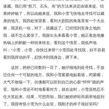
迷藏。我们用“剪刀、石头、布”的方法来决定由谁来捉。结
果婷婷输了，所以由她来捉。我和小雪飞快地去寻找可以藏
身的地方。我四处张望着，看到大剧院的角落里有一个大丛
林，我灵机一动，对了，就藏这了。已经找到安身之地的
我，就不怎么紧张了。我探出头来看看小雪，她正着急地像
热锅上的蚂蚁一样转来转去。看到这个情景，我低声地
叫：“小雪，小雪，你快过来呀!”小雪四处寻找我，好不容易
看到我挥动的手，赶快冲到我身边，蹲下来。
这肘，婷婷已经数到一百了，她仔细地到处寻找，不放
过任何一个可疑的地方。我和小雪紧紧地贴着墙，闭紧嘴，
大气不敢喘一下。仿佛都可以听到自己的心脏“怦怦”跳的声
音。我和小雪还不时地看看对方，就在这时，小雪居然忍不
住大笑起来。结果，可想而知，我们被婷婷轻而易举地捉到
了。我很奇怪小雪为什么会笑，我刚才的样子很好笑吗?