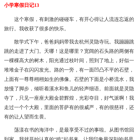
小学寒假日记13
这个寒假，有刺激的碰碰车，有开心得让人流连忘返的
旅行。我收获了很多的快乐。
散学式下午，爸爸妈妈带我去杭州灵隐寺玩。我蹦蹦跳
跳的走进了大门。天哪！这是哪里？宽阔的石头路的两侧有
一棵棵高大的树木，阳光通过枝叶间，照到了地上，好似一
堆堆金子在闪闪发光。路的一旁，有一面凹凸不平的石壁，
上面有一尊尊栩栩如生的佛像。石壁的下面是小桥流水，我
放慢了脚步，倾听着溪水和鱼儿的轻声细语。前面就是灵隐
寺了，只见一座座大殿金碧辉煌，光彩夺目，好气派啊！我
走过一个个大殿，里面的菩萨有的很威严，有的很慈祥，还
有的让人望而生畏。
荡漾在书的海洋中，是最享受不过的事啦。从图书馆回
到家，我就开始认真的“啃”起书来。让我印象最深刻的书是