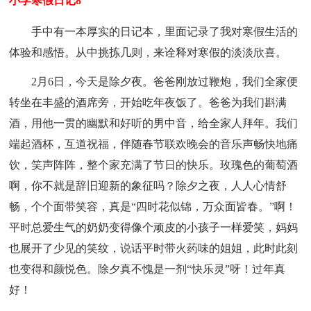
小学寒假日记8
手中有一本厚实的日记本，里面记录了我对寒假生活的
体验和感悟。从中挑拣几则，来诠释对寒假的淡淡欣喜。
2月6日，今天是除夕夜。爸爸刚放过鞭炮，我们全家便
转坐在丰盛的酒席旁，开始吃年夜饭了。爸爸为我们斟满
酒，用他一贯的幽默和好听的男中音，给全家人拜年。我们
端起酒杯，互道祝福，伴随春节联欢晚会的音乐声畅快地痛
饮，笑声阵阵，整个家充满了节日的快乐。玫瑰色的葡萄酒
啊，你不就是辞旧迎新的象征吗？除夕之夜，人人心情舒
畅，个个面带笑容，真是“四时花似锦，万众面皆春。”啊！
平时总爱生气的奶奶变得像个顽皮的小孩子一样爱笑，妈妈
也展开了少见的笑纹，说话平时带火药味的姐姐，此时此刻
也变得和颜悦色。除夕真不愧是一剂“快乐灵”呀！过年真
好！