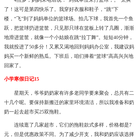
了！这可是第四快乐了。我穿好衣服和鞋子，“跳”下
楼，“飞”到了妈妈单位的篮球场。拍几下球，我首先一个鱼
跃，把篮球扔进篮筐，只见那只球在篮板上转了几圈，渐渐
地滑进篮筐，就像一个小姑娘在跳“拉丁舞”。短短40分钟，
我就投进了50多分！又累又渴地回到妈妈办公室，我建议妈
妈买一个新鲜的熟瓜。下班后，咱们捧着“篮球”高高兴兴地
回家了。
小学寒假日记15
星期天，爷爷奶奶家有许多老同学要来聚会，总共有二
十几个呢。要保持新搬迁的家里环境清洁，所以我准备和奶
奶一起去超市买25双拖鞋。
连续逛了几家超市，它们的拖鞋款式多样，价格都是7
元，但是优惠政策不同。为了减少开支，我和奶奶应该选择