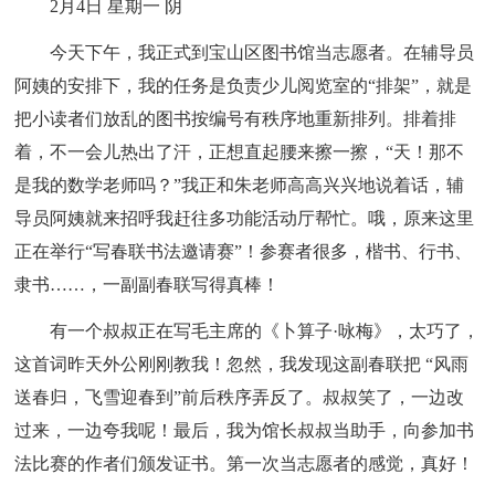
2月4日 星期一 阴
今天下午，我正式到宝山区图书馆当志愿者。在辅导员
阿姨的安排下，我的任务是负责少儿阅览室的“排架”，就是
把小读者们放乱的图书按编号有秩序地重新排列。排着排
着，不一会儿热出了汗，正想直起腰来擦一擦，“天！那不
是我的数学老师吗？”我正和朱老师高高兴兴地说着话，辅
导员阿姨就来招呼我赶往多功能活动厅帮忙。哦，原来这里
正在举行“写春联书法邀请赛”！参赛者很多，楷书、行书、
隶书……，一副副春联写得真棒！
有一个叔叔正在写毛主席的《卜算子·咏梅》，太巧了，
这首词昨天外公刚刚教我！忽然，我发现这副春联把 “风雨
送春归，飞雪迎春到”前后秩序弄反了。叔叔笑了，一边改
过来，一边夸我呢！最后，我为馆长叔叔当助手，向参加书
法比赛的作者们颁发证书。第一次当志愿者的感觉，真好！