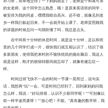
补习班，简单地交待了一下妈妈就走了，老师是个和蔼可亲
的女老师。这个同学怎么熟悉，哦！是原来英语班的同学，
被安排为我的同桌，嘿嘿我暗自高兴。还不错，就像见到老
乡一样我们叙起旧来。不一会就开始上课了。老师蛮照顾我
的讲题的时候总问一句我听懂了吗，我总是点头。
在中间有十分钟的休息时间，就是这十分钟，足以和班
里的几个同学打成一片，很快我们就互相认识了，结识了很
多新朋友，使得我把来时的不愉快统统的抛在脑后，我这人
就是这样，刚才的烦恼转眼间就忘却了，就像有健忘症一
样。
时间过得飞快不一会的时间一节课一晃而过，说句实
话，我想再“玩”一会。可是时间已经到了。回到家妈妈问我
怎么样，我说：“好玩得很，认识不少新同学呢！”“可别像以
前一样半途而废呀！”“放心吧！不能。”真有趣的数学班，我
好喜欢呢！