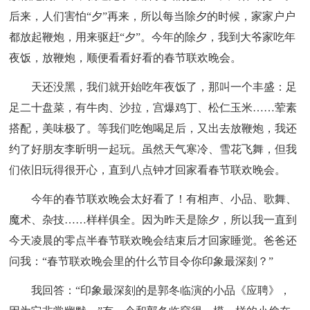
后来，人们害怕“夕”再来，所以每当除夕的时候，家家户户
都放起鞭炮，用来驱赶“夕”。今年的除夕，我到大爷家吃年
夜饭，放鞭炮，顺便看看好看的春节联欢晚会。
天还没黑，我们就开始吃年夜饭了，那叫一个丰盛：足
足二十盘菜，有牛肉、沙拉，宫爆鸡丁、松仁玉米……荤素
搭配，美味极了。等我们吃饱喝足后，又出去放鞭炮，我还
约了好朋友李昕明一起玩。虽然天气寒冷、雪花飞舞，但我
们依旧玩得很开心，直到八点钟才回家看春节联欢晚会。
今年的春节联欢晚会太好看了！有相声、小品、歌舞、
魔术、杂技……样样俱全。因为昨天是除夕，所以我一直到
今天凌晨的零点半春节联欢晚会结束后才回家睡觉。爸爸还
问我：“春节联欢晚会里的什么节目令你印象最深刻？”
我回答：“印象最深刻的是郭冬临演的小品《应聘》，