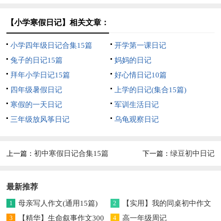
【小学寒假日记】相关文章：
小学四年级日记合集15篇
开学第一课日记
兔子的日记15篇
妈妈的日记
拜年小学日记15篇
好心情日记10篇
四年级暑假日记
上学的日记(集合15篇)
寒假的一天日记
军训生活日记
三年级放风筝日记
乌龟观察日记
初中寒假日记合集15篇
绿豆初中日记
上一篇：
下一篇：
最新推荐
1
母亲写人作文(通用15篇)
2
【实用】我的同桌初中作文
3
【精华】生命叙事作文300
锦集六篇
4
高一年级周记