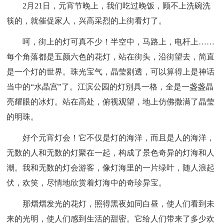
2月21日，元宵节晚上，我们吃过晚饭，顾不上洗碗洗
筷的，就催促家人，兴高采烈的上街看灯了。
呵，街上的灯可真不少！半空中，马路上，电杆上……
每个角落都是五颜六色的花灯，站在街头，沿街望去，简直
是一个灯的世界。珠光宝气，晶莹剔透，可以算得上是神话
当中的“水晶宫”了。江滨公园的灯别具一格，全是一盏盏晶
亮耀眼的冰灯。站在高处，俯视观望，地上仿佛撒满了晶莹
的明珠。
好个元宵灯会！它不仅是灯的海洋，而且是人的海洋，
无数的人和无数的灯聚在一起，构成了景色奇异的灯海和人
潮。我和无数的灯会游客，像灯海里的一片绿叶，随人浪起
伏，欢笑，尽情地欣赏着灯海中的奇珍异宝。
那熠熠发光的花灯，照得黑夜如同白昼，使人们看到未
来的光明，使人们感到生活的甜密。它给人们带来了多少欢