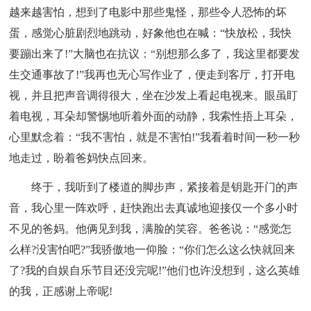
越来越害怕，想到了电影中那些鬼怪，那些令人恐怖的坏
蛋，感觉心脏剧烈地跳动，好象他也在喊：“快放松，我快
要蹦出来了!”大脑也在抗议：“别想那么多了，我这里都要发
生交通事故了!”我再也无心写作业了，便走到客厅，打开电
视，并且把声音调得很大，坐在沙发上看起电视来。眼虽盯
着电视，耳朵却警惕地听着外面的动静，我索性捂上耳朵，
心里默念着：“我不害怕，就是不害怕!”我看着时间一秒一秒
地走过，盼着爸妈快点回来。
终于，我听到了楼道的脚步声，紧接着是钥匙开门的声
音，我心里一阵欢呼，赶快跑出去真诚地迎接仅一个多小时
不见的爸妈。他俩见到我，满脸的笑容。爸爸说：“感觉怎
么样?没害怕吧?”我骄傲地一仰脸：“你们怎么这么快就回来
了?我的自娱自乐节目还没完呢!”他们也许没想到，这么英雄
的我，正感谢上帝呢!