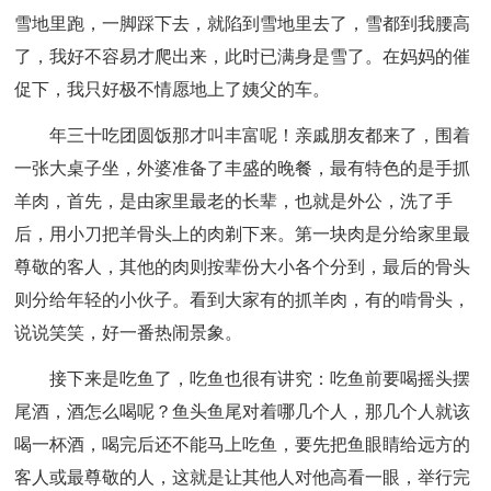
雪地里跑，一脚踩下去，就陷到雪地里去了，雪都到我腰高
了，我好不容易才爬出来，此时已满身是雪了。在妈妈的催
促下，我只好极不情愿地上了姨父的车。
年三十吃团圆饭那才叫丰富呢！亲戚朋友都来了，围着
一张大桌子坐，外婆准备了丰盛的晚餐，最有特色的是手抓
羊肉，首先，是由家里最老的长辈，也就是外公，洗了手
后，用小刀把羊骨头上的肉剃下来。第一块肉是分给家里最
尊敬的客人，其他的肉则按辈份大小各个分到，最后的骨头
则分给年轻的小伙子。看到大家有的抓羊肉，有的啃骨头，
说说笑笑，好一番热闹景象。
接下来是吃鱼了，吃鱼也很有讲究：吃鱼前要喝摇头摆
尾酒，酒怎么喝呢？鱼头鱼尾对着哪几个人，那几个人就该
喝一杯酒，喝完后还不能马上吃鱼，要先把鱼眼睛给远方的
客人或最尊敬的人，这就是让其他人对他高看一眼，举行完