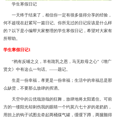
学生寒假日记
一天终于结束了，相信你一定有很多值得分享的经验，
何不趁现在赶紧写一篇日记。你所见过的日记应该是什么样
的？以下是小编帮大家整理的学生寒假日记，希望对大家有
所帮助。
学生寒假日记1
“鸦有反哺之义，羊有跪乳之恩，马无欺母之心”《增广
贤文》中有这么一句话。——题记。
生是一份幸福，孝更是一份幸福；生活中的幸福总是那
么缺货，不要那么放肆的挥洒。
天空中的云优哉游哉的狂舞，放肆地将太阳遮住。可前
方的一缕阳光却刺伤我的眼睛一个约莫六七十岁的老奶奶，
用担上的钩子试图去牵起两桶煤气罐，缓缓下蹲，两腿颤得