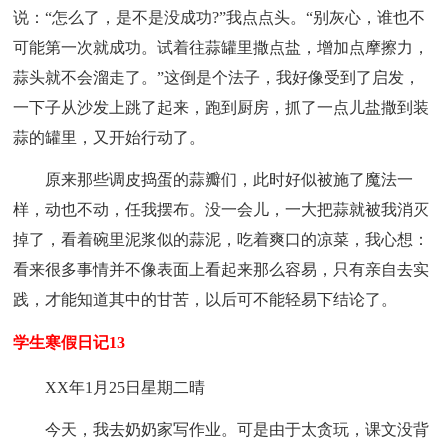
说：“怎么了，是不是没成功?”我点点头。“别灰心，谁也不
可能第一次就成功。试着往蒜罐里撒点盐，增加点摩擦力，
蒜头就不会溜走了。”这倒是个法子，我好像受到了启发，
一下子从沙发上跳了起来，跑到厨房，抓了一点儿盐撒到装
蒜的罐里，又开始行动了。
原来那些调皮捣蛋的蒜瓣们，此时好似被施了魔法一
样，动也不动，任我摆布。没一会儿，一大把蒜就被我消灭
掉了，看着碗里泥浆似的蒜泥，吃着爽口的凉菜，我心想：
看来很多事情并不像表面上看起来那么容易，只有亲自去实
践，才能知道其中的甘苦，以后可不能轻易下结论了。
学生寒假日记13
XX年1月25日星期二晴
今天，我去奶奶家写作业。可是由于太贪玩，课文没背