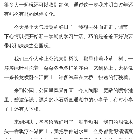
很多人一起玩还可以收到红包，通过这一次我才明白过年还
有那么有趣的风俗文化。
今天是个天气晴朗的好日子，我想去外面走走，调节一
下心情以便开始新一学期的学习生活。巧的是爸爸正好说要
带我和妹妹去公园玩。
我们三个人坐上公汽来到桥头，那里种着花草、树，一
簇簇绿叶衬托着一朵朵各色各样的花朵，来到桥上，大桥像
一条长龙横卧在江面上，许多汽车在大桥上快速的行驶着。
来到公园，公园里风景如画，令人陶醉，宽敞的喷水池
里，碧波荡漾，漂亮的小石桥直通湖中的小亭子，有时小亭
子里还有人下棋。
来到湖边，爸爸给我们租了一艘电动船，我们的船像木
头一样飘浮在湖面上，我把手伸进水里，全身都觉得清清爽