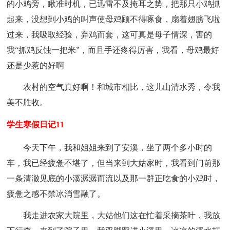
的小鸡旁，瞅准时机，已迅雷不及掩耳之势，把那只小鸡抓
起来，没想到小鸡的叫声使母鸡顾不得啄食，扇着翅膀飞啦
过来，我吸取经验，弃鸡而套，这可真是母子情深，害的
我“抓鸡反蚀一把米”，而且手还疼得厉害，我看，母鸡最好
还是少惹的好啊
农村的空气真好啊！和城市相比，这儿山清水秀，令我
美不胜收。
学生寒假日记11
今天下午，我和姐姐来到了安溪，坐了两个多小时的
车，我已经疲惫不堪了，但当来到大姑家时，我看到门前那
一条清澈见底的小溪潺潺而流以及那一群正吃食的小鸡时，
疲惫之感不禁冰消雪融了。
我走进农家大院里，大姑他们这在忙着采摘茶叶，我放