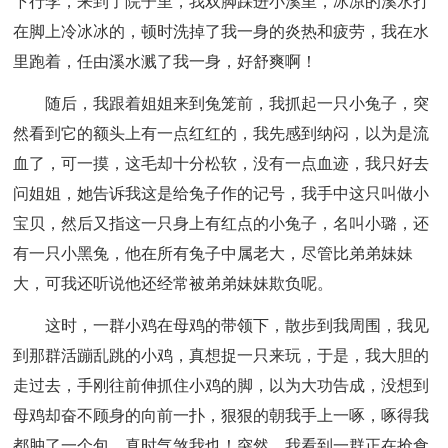
下行李，来到了院子里，我双脚踩进小溪里，冰凉的溪水打
在脚上冷冰冰的，顿时洗掉了我一身的炎热和疲劳，我在水
里跑着，任由溪水溅了我一身，好舒爽啊！
随后，我跟着姐姐来到兔笼前，我抓起一只小兔子，突
然看到它的额头上有一点红红的，我先感到纳闷，以为是流
血了，可一摸，这毛却十分松软，没有一点血迹，我只好去
问姐姐，她告诉我这是给兔子作的记号，我手中这只叫做小
宝贝，然后又指这一只身上有红点的小兔子，名叫小璐，还
有一只小黑兔，他在所有兔子中属老大，尽管比弟弟妹妹
大，可我还听说他还经常被弟弟妹妹欺负呢。
这时，一群小鸡在母鸡的带领下，散步到我周围，我见
到那群活蹦乱跳的小鸡，真想捉一只来玩，于是，我大胆的
走过去，手刚往前伸抓住小鸡的脚，以为大功告成，没想到
母鸡却奋不顾身的向前一扑，狠狠的朝我手上一啄，啄得我
都肿了一个包，真时气煞我也！突然，我看到一群正在抢食