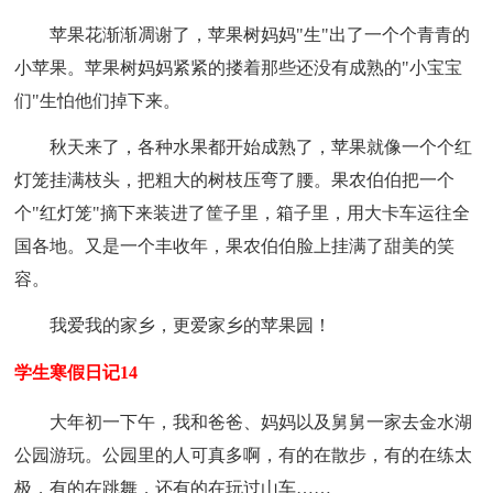
苹果花渐渐凋谢了，苹果树妈妈"生"出了一个个青青的
小苹果。苹果树妈妈紧紧的搂着那些还没有成熟的"小宝宝
们"生怕他们掉下来。
秋天来了，各种水果都开始成熟了，苹果就像一个个红
灯笼挂满枝头，把粗大的树枝压弯了腰。果农伯伯把一个
个"红灯笼"摘下来装进了筐子里，箱子里，用大卡车运往全
国各地。又是一个丰收年，果农伯伯脸上挂满了甜美的笑
容。
我爱我的家乡，更爱家乡的苹果园！
学生寒假日记14
大年初一下午，我和爸爸、妈妈以及舅舅一家去金水湖
公园游玩。公园里的人可真多啊，有的在散步，有的在练太
极，有的在跳舞，还有的在玩过山车……