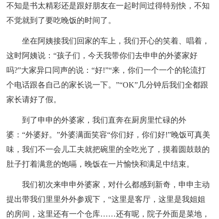
不知是书太精彩还是跟好朋友在一起时间过得特别快，不知
不觉就到了要吃晚饭的时间了。
坐在阿姨接我们回家的车上，我们开心的笑着、唱着，
这时阿姨说：“孩子们，今天我带你们去申申的外婆家好
吗?”大家异口同声的说：“好!”“来，你们一个一个的轮流打
个电话跟各自己的家长说一下。”“OK”几分钟后我们全都跟
家长请好了假。
到了申申的外婆家，我们直奔在厨房里忙碌的外
婆：“外婆好。”外婆满面笑容“你们好，你们好!”晚饭可真美
味，我们不一会儿工夫就把碗里的全吃光了，摸着圆鼓鼓的
肚子打着满意的饱嗝，晚饭在一片愉快和满足中结束。
我们初次来申申外婆家，对什么都感到新奇，申申主动
提出带我们里里外外参观下，“这里是客厅，这里是我姐姐
的房间，这里还有一个仓库……还有呢，院子外面是菜地，