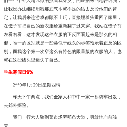
们一个个都人精儿似的抓着我穿反了的证据来回地告诉我，
让我没办法继续用我那底气本就不足的话去反驳他们的肯
定，让我后来连游戏都顾不上玩，直接埋着头重回了家里，
在镜子前把自己的新衣服给重新翻了过来穿。我站在镜子前
左看右看，这才发现这件衣服的正反面看起来是那么的相
似，唯一的区别就是一些类似于线头的标签预示着正反的区
别，而我这个第一次穿这么有特色的限量版的衣服的人，也
就在这些线头里迷失了自己。
学生寒假日记6
2**9年1月29日星期四晴
昨天下午两点，我们全家人和中中一家一起骑车出发，
去郊外探险。
我们一行六人骑到菜市场旁那条大道，勇敢地向前骑
去。