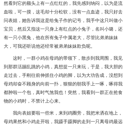
然看到它的额头上有一点红红的，我先感到纳闷，以为是流
血啦，可一摸，这毛却十分松软，没有一点血迹，我只好去
问表姐，她告诉我这是给兔子作的记号，我手中这只叫做小
宝贝，然后又指这一只身上有红点的小兔子，名叫小璐，还
有一只小黑兔，他在所有兔子中属老大，尽管比弟弟妹妹
大，可我还听说他还经常被弟弟妹妹欺负呢。
这时，一群小鸡在母鸡的带领下，散步到我周围，我见
到那群活蹦乱跳的小鸡，真想捉一只来玩，于是，我大胆的
走过去，手刚往前伸抓住小鸡的脚，以为大功告成，没想到
母鸡却奋不顾身的向前一扑，狠狠的朝我手上一啄，啄得我
都肿啦一个包，真时气煞我也！突然，我看到一群正在抢食
物的小鸡时，不禁计上心来。
我向表姐要啦一些米，来到鸡圈旁，我把米洒在地上，
母鸡果然和小鸡走开啦，我蹑手蹑脚的走到一只离母鸡最远