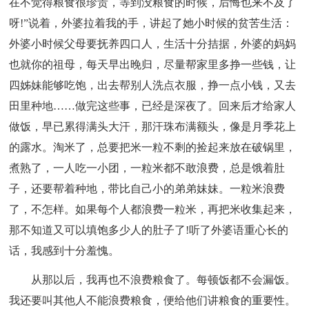
在不觉得粮食很珍贵，等到没粮食的时候，后悔也来不及了
呀!”说着，外婆拉着我的手，讲起了她小时候的贫苦生活：
外婆小时候父母要抚养四口人，生活十分拮据，外婆的妈妈
也就你的祖母，每天早出晚归，尽量帮家里多挣一些钱，让
四姊妹能够吃饱，出去帮别人洗点衣服，挣一点小钱，又去
田里种地……做完这些事，已经是深夜了。回来后才给家人
做饭，早已累得满头大汗，那汗珠布满额头，像是月季花上
的露水。淘米了，总要把米一粒不剩的捡起来放在破锅里，
煮熟了，一人吃一小团，一粒米都不敢浪费，总是饿着肚
子，还要帮着种地，带比自己小的弟弟妹妹。一粒米浪费
了，不怎样。如果每个人都浪费一粒米，再把米收集起来，
那不知道又可以填饱多少人的肚子了!听了外婆语重心长的
话，我感到十分羞愧。
从那以后，我再也不浪费粮食了。每顿饭都不会漏饭。
我还要叫其他人不能浪费粮食，便给他们讲粮食的重要性。