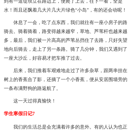
到有一道堤坝立在路边上，便爬了上去，往下一看，全是
水！而且还飘着几大片几大片绿色“小岛”，有的还会动呢！
休息了一会，吃了点东西，我们就往有一座小房子的路
骑去。骑着骑着，路变得越来越窄，草地、芦苇杆也越来越
多，最后，我们被一片高高的芦苇丛挡住了去路，只好失望
地向后骑去，走上了另一条路。骑了几分钟，我们又遇到了
一座大沙丘，好容易才把车推了过去。
后来，我们推着车艰难地走过了许多杂草，跟两串挂在
树上的香蕉合了影，还摘了一个小香蕉，便从安居围墙旁的
一条布满野狗的路返航了。
这一天过得真愉快！
学生寒假日记7
我们的生活总是会充满着许多的意外。有的人认为也正