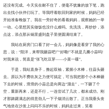
还没有完成。今天实在耐不住了，便毫不犹豫的放下笔，跑
出去找小伙伴们玩了。等我哼着歌回到家的时候，妈妈已经
开始准备晚饭了。我在一旁好奇的看着妈妈，观察她的一举
一动。心里想其实做饭也没什么难吗。先洗洗，再炒炒，添
点这，添点那从锅里盛到盘子里便圆满结束了。
我站在厨房门口看了好一会儿，妈妈像是看穿了我的心
思，说：“阳洋，来帮我砸蒜吧!”“好嘞!”不就是几瓣小蒜吗!
对我来说，简直是“张飞吃豆芽——小菜一碟”。
于是，我站直身子，撸起双袖，紧握小木棒，往蒜头砸
去。原以为不费吹灰之力便可搞定，可当我把那个小木棒砸
下去的时候，滑滑的小蒜总是向两边“溜去”，一下砸了个
空，重新再来，还是不行，一连尝试了几次，都未成功。刚
才那踌躇满志的得意劲儿一下子烟消云散了。正当我垂头丧
气地坐在沙发上闷闷不乐的时候，妈妈走过来，笑着