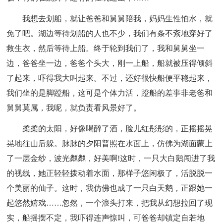
我想去划船，就让爸爸和舅舅陪我，妈妈生性怕水，就
免了吧。湖边等待划船的人也不少，我们有条不紊地穿好了
救生衣，然后等待上船。终于轮到我们了，我和舅舅坐一
边，爸爸坐一边，爸爸个头大，刚一上船，船就被压得倾斜
了起来，吓得我大叫起来。不过，还好很快船便平稳起来，
我们坐的是脚蹬船，这可是个体力活，蹬船的差事非老爸和
舅舅莫属，我呢，就负责看风景好了。
柔柔的太阳，好像喝醉了酒，脸儿红彤彤的，正摇摇晃
晃地往山后躲。脉脉的夕阳普照在水面上，仿佛为湖面蒙上
了一层金纱，波光粼粼，好美啊!这时，一只大白鹅闯进了我
的视线，她正轻轻拨动着水面，那样子悠闲极了，活脱脱一
个美丽的仙子。这时，我仿佛也成了一只白天鹅，正跟她一
起悠然嬉戏……忽然，一个浪头打来，把我从幻想拉回了现
实，船摇摆不定，我吓得连声惊叫，可爸爸却镇定自若地