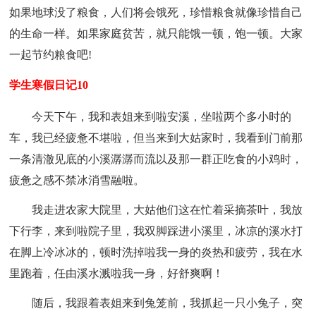
如果地球没了粮食，人们将会饿死，珍惜粮食就像珍惜自己
的生命一样。如果家庭贫苦，就只能饿一顿，饱一顿。大家
一起节约粮食吧!
学生寒假日记10
今天下午，我和表姐来到啦安溪，坐啦两个多小时的
车，我已经疲惫不堪啦，但当来到大姑家时，我看到门前那
一条清澈见底的小溪潺潺而流以及那一群正吃食的小鸡时，
疲惫之感不禁冰消雪融啦。
我走进农家大院里，大姑他们这在忙着采摘茶叶，我放
下行李，来到啦院子里，我双脚踩进小溪里，冰凉的溪水打
在脚上冷冰冰的，顿时洗掉啦我一身的炎热和疲劳，我在水
里跑着，任由溪水溅啦我一身，好舒爽啊！
随后，我跟着表姐来到兔笼前，我抓起一只小兔子，突