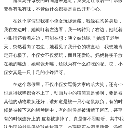
随着离开母校的时间越来越近，我决定让最后一个寒假
变得有滋有味，不管做什么都要是自己开开心心。
在这个寒假里我和小侄女玩捉迷藏，我躲在爸爸身后，
我在左边时，她就盯着左边看，我一转转到了右边，她眨着
小眼睛还看着左边，可能在想：咦？姑姑呢 ？她想了老半
天，突然看向了右边，她看见了我开心的嘴直动，我想她肯
定开心极了。小侄女不仅爱玩，而且还爱吃。妈妈将筷子放
在她的嘴边，她就张开嘴，还以为有什么好吃的呢。哎，小
侄女真是一只十足的小馋猫呀。
在这个寒假里，不仅小侄女逗得大家哈哈大笑，还有<>
也逗得我嘴都合不上了，动画片中的猫简直是惨啊，要是被
其他的动物欺负还好，谁知道是被一只小老鼠欺负，有的时
候是被掉下来的钢琴砸中，有的时候是被斩断了尾巴，甚至
有的时候连身上的.皮都被撕掉了。真是惨不忍睹呀。其中我
认为玩的就是保龄球的故事了，杰瑞鼠正在洞里睡觉，汤姆