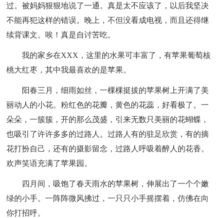
过。被妈妈狠狠地说了一通。真是太不应该了，以后我坚决
不能再犯这样的错误。晚上，不但没看成电视，而且还得继
续背课文。唉！真是自讨苦吃。
我的家乡在XXX，这里的水果可丰富了，有苹果葡萄核
桃大红枣，其中我最喜欢的是苹果。
阳春三月，细雨如丝，一棵棵挺拔的苹果树上开满了美
丽动人的小花。粉红色的花瓣，黄色的花蕊，好看极了。一
朵朵，一簇簇，开的那么茂盛，引来无数只美丽的花蝴蝶，
也吸引了许许多多的过路人。过路人有的驻足欣赏，有的摘
花打扮自己，还有的摄影留念，过路人呼吸着醉人的花香。
欢声笑语充满了苹果园。
四月间，吸饱了春天雨水的苹果树，伸展出了一个个嫩
绿的小手。一阵阵微风拂过，一只只小手摇摆着，仿佛在向
你打招呼。