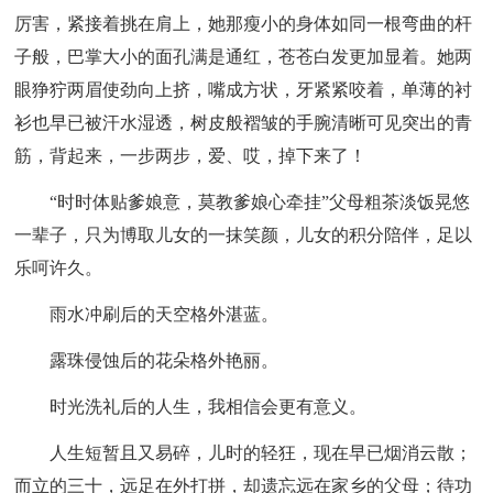
厉害，紧接着挑在肩上，她那瘦小的身体如同一根弯曲的杆
子般，巴掌大小的面孔满是通红，苍苍白发更加显着。她两
眼狰狞两眉使劲向上挤，嘴成方状，牙紧紧咬着，单薄的衬
衫也早已被汗水湿透，树皮般褶皱的手腕清晰可见突出的青
筋，背起来，一步两步，爱、哎，掉下来了！
“时时体贴爹娘意，莫教爹娘心牵挂”父母粗茶淡饭晃悠
一辈子，只为博取儿女的一抹笑颜，儿女的积分陪伴，足以
乐呵许久。
雨水冲刷后的天空格外湛蓝。
露珠侵蚀后的花朵格外艳丽。
时光洗礼后的人生，我相信会更有意义。
人生短暂且又易碎，儿时的轻狂，现在早已烟消云散；
而立的三十，远足在外打拼，却遗忘远在家乡的父母；待功