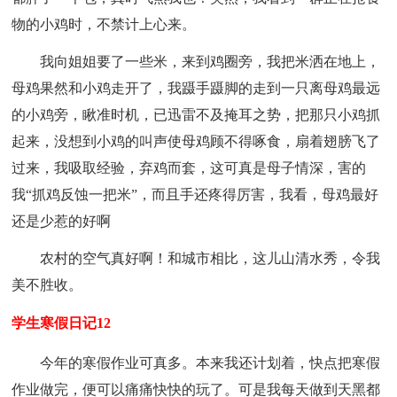
物的小鸡时，不禁计上心来。
我向姐姐要了一些米，来到鸡圈旁，我把米洒在地上，
母鸡果然和小鸡走开了，我蹑手蹑脚的走到一只离母鸡最远
的小鸡旁，瞅准时机，已迅雷不及掩耳之势，把那只小鸡抓
起来，没想到小鸡的叫声使母鸡顾不得啄食，扇着翅膀飞了
过来，我吸取经验，弃鸡而套，这可真是母子情深，害的
我“抓鸡反蚀一把米”，而且手还疼得厉害，我看，母鸡最好
还是少惹的好啊
农村的空气真好啊！和城市相比，这儿山清水秀，令我
美不胜收。
学生寒假日记12
今年的寒假作业可真多。本来我还计划着，快点把寒假
作业做完，便可以痛痛快快的玩了。可是我每天做到天黑都