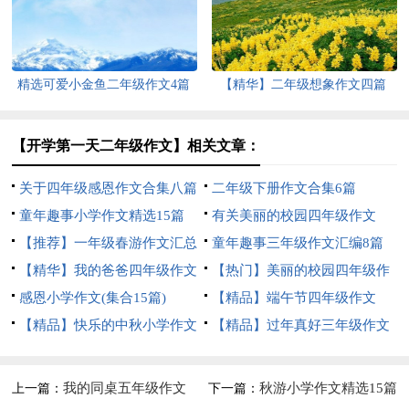
精选可爱小金鱼二年级作文4篇
【精华】二年级想象作文四篇
【开学第一天二年级作文】相关文章：
关于四年级感恩作文合集八篇
二年级下册作文合集6篇
童年趣事小学作文精选15篇
有关美丽的校园四年级作文
【推荐】一年级春游作文汇总
300字四篇
童年趣事三年级作文汇编8篇
六篇
【精华】我的爸爸四年级作文
【热门】美丽的校园四年级作
300字4篇
感恩小学作文(集合15篇)
文锦集8篇
【精品】端午节四年级作文
【精品】快乐的中秋小学作文
300字3篇
【精品】过年真好三年级作文
3篇
三篇
我的同桌五年级作文
秋游小学作文精选15篇
上一篇：
下一篇：