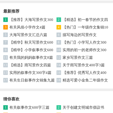
最新推荐
1
【推荐】大海写景作文300
2
【精选】初一春节的作文四
字4篇
3
有关风俗小学作文4篇
篇
4
【热门】一年级作文集锦10
5
大海写景作文汇总六篇
篇
6
描写海边的写景作文
7
【精华】秋天写景作文600
8
【热门】小学写人作文300
字3篇
9
【精华】小学叙事作文600
字合集八篇
10
实用的初一的老师作文300
字4篇
11
有关我的妈妈叙事作文8篇
字4篇
12
家乡写景作文三篇
13
【精选】雨写景作文四篇
14
关于雨写景作文400字3篇
15
实用的叙事作文300字4篇
16
【推荐】优秀写人作文400
17
有关生日叙事作文锦集九篇
字汇编5篇
18
精选可爱小金鱼二年级作文
4篇
猜你喜欢
1
有关叙事作文600字三篇
2
关于创建文明城市倡议书