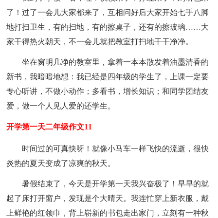
了！过了一会儿大家都来了，互相问好后大家开始七手八脚
地打扫卫生，有的扫地，有的擦桌子，还有的擦玻璃……大
家干得热火朝天，不一会儿就把教室打扫地干干净净。
坐在窗明几净的教室里，拿着一本本散发着油墨清香的
新书，我暗暗地想：我已经是四年级的学生了，上课一定要
专心听讲，不做小动作；多看书，增长知识；和同学团结友
爱，做一个人见人爱的还学生。
开学第一天二年级作文11
时间过的可真快呀！就像小马车一样飞快的流逝，很快
炎热的夏天变成了凉爽的秋天。
暑假结束了，今天是开学第一天我兴奋极了！早早的就
起了床打开窗户，发现是个大晴天。我连忙穿上新衣服，戴
上鲜艳的红领巾，背上崭新的书包走出家门，立刻有一种秋