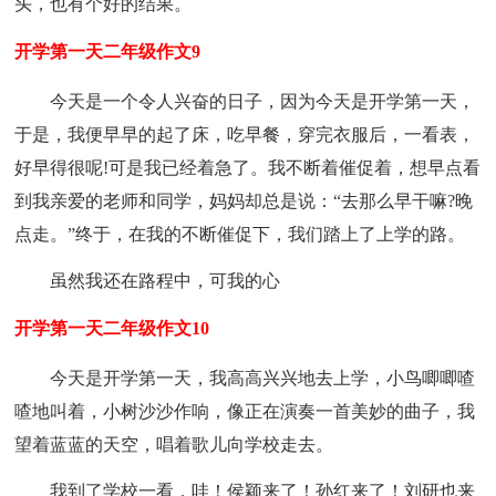
头，也有个好的结果。
开学第一天二年级作文9
今天是一个令人兴奋的日子，因为今天是开学第一天，
于是，我便早早的起了床，吃早餐，穿完衣服后，一看表，
好早得很呢!可是我已经着急了。我不断着催促着，想早点看
到我亲爱的老师和同学，妈妈却总是说：“去那么早干嘛?晚
点走。”终于，在我的不断催促下，我们踏上了上学的路。
虽然我还在路程中，可我的心
开学第一天二年级作文10
今天是开学第一天，我高高兴兴地去上学，小鸟唧唧喳
喳地叫着，小树沙沙作响，像正在演奏一首美妙的曲子，我
望着蓝蓝的天空，唱着歌儿向学校走去。
我到了学校一看，哇！侯颖来了！孙红来了！刘研也来