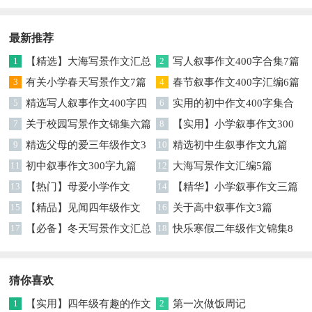
字集合7篇
最新推荐
1
【精选】大海写景作文汇总
2
写人叙事作文400字合集7篇
7篇
3
有关小学春天写景作文7篇
4
春节叙事作文400字汇编6篇
5
精选写人叙事作文400字四
6
实用的初中作文400字集合
篇
7
关于校园写景作文锦集六篇
10篇
8
【实用】小学叙事作文300
9
精选父母的爱三年级作文3
字3篇
10
精选初中生叙事作文九篇
篇
11
初中叙事作文300字九篇
12
大海写景作文汇编5篇
13
【热门】母爱小学作文
14
【精华】小学叙事作文三篇
15
【精品】见闻四年级作文
16
关于高中叙事作文3篇
300字集锦8篇
17
【必备】冬天写景作文汇总
18
快乐寒假二年级作文锦集8
九篇
篇
猜你喜欢
1
【实用】四年级有趣的作文
2
第一次做饭周记