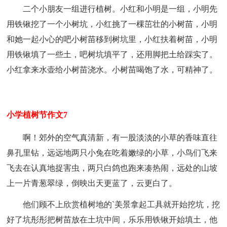
二个小朋友一组进行植树。小红和小明是一组，小明先
用铁锹挖了一个小树坑，小红挑了一棵茁壮的小树苗，小明
和她一起小心的吧小树苗移到树坑里，小红扶着树苗，小明
用铁锹填了一些土，吧树坑填平了，还用脚把土给踩实了。
小红拿来水壶给小树苗浇水。小树苗喝饱了水，可精神了。
小学植树节作文7
啊！郊外的空气真清新，有一股淡淡的小草的香味直往
鼻孔里钻，远远地两只小兔在吃着嫩绿的小草，小鸟们飞来
飞去在认真地捉害虫，两只白鸽也跑来凑热闹，远处的山坡
上一片青葱翠绿，倒映出天更蓝了，云更白了。
他们顾不上欣赏植树地的`美景拿起工具就开始挖坑，挖
好了坑彤彤把树苗放在土坑中间，乐乐用铁锹开始填土，他