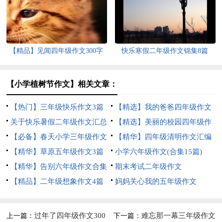
【精品】见闻四年级作文300字
快乐寒假二年级作文锦集8篇
集锦8篇
【小学植树节作文】相关文章：
【热门】三年级快乐作文3篇
【精选】我的爸爸四年级作文
关于快乐暑假二年级作文汇总
汇编10篇
【精选】美丽的校园四年级作
5篇
【必备】春天小学三年级作文
文300字四篇
【精华】四年级清明作文汇编
合集六篇
【精华】草原五年级作文3篇
六篇
小学六年级作文(合集15篇)
【精华】告别六年级作文合集
期末考试二年级作文
九篇
【精品】二年级想象作文4篇
妈妈关心我的五年级作文
过年了四年级作文300
难忘那一幕三年级作文
上一篇：
下一篇：