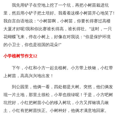
我先用铲子在空地上挖了一个坑，再把小树苗栽进坑
里，然后用小铲子把土培好。我看着这棵小树苗开心地笑了!
我自言自语地说：“小树苗啊，小树苗，你要长得赛过高楼
大厦才好呢!我和你比赛谁长得高，谁长得壮。”这时，一只
花蝴蝶飞来，停在小树上，好像在对我说：“你是保护环境
的小卫士，你也是祖国的花朵!”
小学植树节作文12
下午，小红和小方一起去植树。小方带上铁锹，小红带
上树苗，高高兴兴地出发！
到公园里，他俩一看，四处都是大树。突然，他们俩发
现一片土地，那里土很松，小草也很绿呢！于是，小方吧树
坑挖好，小红把树苗小心的移入树坑，小方又挥锹填几锹
土，小红有把树苗扶正。小树种好，他俩才满意地回家。