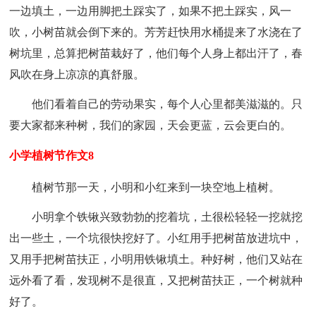
一边填土，一边用脚把土踩实了，如果不把土踩实，风一
吹，小树苗就会倒下来的。芳芳赶快用水桶提来了水浇在了
树坑里，总算把树苗栽好了，他们每个人身上都出汗了，春
风吹在身上凉凉的真舒服。
他们看着自己的劳动果实，每个人心里都美滋滋的。只
要大家都来种树，我们的家园，天会更蓝，云会更白的。
小学植树节作文8
植树节那一天，小明和小红来到一块空地上植树。
小明拿个铁锹兴致勃勃的挖着坑，土很松轻轻一挖就挖
出一些土，一个坑很快挖好了。小红用手把树苗放进坑中，
又用手把树苗扶正，小明用铁锹填土。种好树，他们又站在
远外看了看，发现树不是很直，又把树苗扶正，一个树就种
好了。