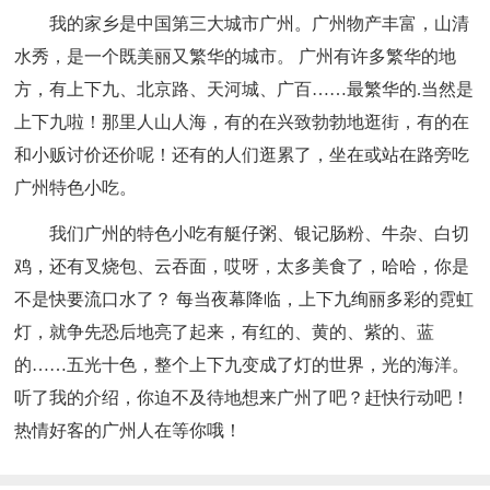
我的家乡是中国第三大城市广州。广州物产丰富，山清
水秀，是一个既美丽又繁华的城市。 广州有许多繁华的地
方，有上下九、北京路、天河城、广百……最繁华的.当然是
上下九啦！那里人山人海，有的在兴致勃勃地逛街，有的在
和小贩讨价还价呢！还有的人们逛累了，坐在或站在路旁吃
广州特色小吃。
我们广州的特色小吃有艇仔粥、银记肠粉、牛杂、白切
鸡，还有叉烧包、云吞面，哎呀，太多美食了，哈哈，你是
不是快要流口水了？ 每当夜幕降临，上下九绚丽多彩的霓虹
灯，就争先恐后地亮了起来，有红的、黄的、紫的、蓝
的……五光十色，整个上下九变成了灯的世界，光的海洋。
听了我的介绍，你迫不及待地想来广州了吧？赶快行动吧！
热情好客的广州人在等你哦！