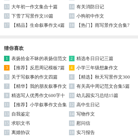
13
大年初一作文集合十篇
6篇
14
有关消防日记
15
下雪了写景作文10篇
16
小狗初中作文
17
【精品】生命叙事作文4篇
18
【热门】雨写景作文合集7
篇
猜你喜欢
1
表扬拾金不昧的表扬信范文
2
精选冬日日记三篇
汇总9篇
3
【推荐】反思周记模板7篇
4
小学三年级想象作文
5
关于写叙事的作文四篇
6
【精选】秋天写景作文300
7
【精华】我的朋友叙事作文
字合集6篇
8
有关高中周记范文合集5篇
汇编九篇
9
精选写人优秀作文600字十
10
幼儿园实习总结15篇
篇
11
【推荐】小学叙事作文合集
12
高中生日记
7篇
13
自我鉴定
14
写物作文
15
求职文书
16
慰问信
17
离婚协议
18
实习报告