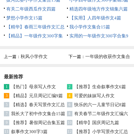
7篇
拔河比赛小学作文集合15篇
小学四年级作文300字集锦5篇
有关二年级西瓜作文四篇
精选四年级地方作文锦集六篇
梦想小学作文15篇
【实用】人四年级作文4篇
【精华】春雨三年级作文汇总
我小学作文集合15篇
八篇
【精品】一年级作文300字集
实用的一年级作文300字合集9
锦八篇
篇
秋风小学作文
一年级的收获作文集合
上一篇：
下一篇：
九篇
最新推荐
1
【热门】母亲写人作文
2
【推荐】生命叙事作文6篇
3
【精品】元旦周记汇编9篇
4
可爱的妹妹写人作文
5
【精选】春天写景作文汇总
6
快乐的六一儿童节日记8篇
7篇
7
我长大了初中作文集合15篇
8
有关春节二年级作文汇编六
9
【推荐】暑假周记合集五篇
篇
10
【精华】国庆周记九篇
11
叙事作文300字3篇
12
【推荐】小学写景作文汇总