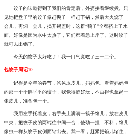
饺子的味道得到了我们的肯定后，外婆接着继续煮。只
见她把盘子里的饺子像赶鸭子一样赶下锅，然后大火烧了一
会儿，再焖一会儿，揭开锅盖时，这群“鸭子”全都挤上了水
面。好像是因为水中太热了，它们都着急上岸了。这时饺子
就可以出锅了。
今天的饺子太好吃了！我一口气竟吃了三十二个。
包饺子周记10
记得是今年的春节，爸爸压皮儿，妈妈包。看着妈妈包
的那一个个胖乎乎的饺子，我觉得挺好玩，不由得也拿起一
张皮儿，准备包一个。
我用左手托着皮，右手夹上满满一筷子馅儿，放在皮儿
中央，把饺子皮的两端往中间一合，使劲一捏，不料，馅儿
像虫一样从饺子皮侧面钻出去。我一看，赶紧把馅儿堵住，