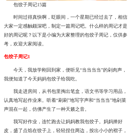
包饺子周记15篇
时间过得真快啊，眨眼间，一个星期已经过去了，相信
大家一定感触颇深吧，制定一篇周记吧。什么样的周记才是
好的周记呢？以下是小编为大家整理的包饺子周记，仅供参
考，欢迎大家阅读。
包饺子周记1
今天，我放学刚回到家，便听见“当当当当”的剁肉声，
我便知道了今天妈妈包饺子给我吃。
我走进房间，从书包里掏出笔盒，语文书等学习用品，
认真地写起作业来。听着“刷刷”地写字声和“当当当”地剁菜
声混在一起，仿佛产生了一种天籁之音。
我写好作业，连忙跑去让妈妈教我包饺子。妈妈擀好
皮，盛了点馅在饺子上，轻轻捏住两边，按出小小的褶子，