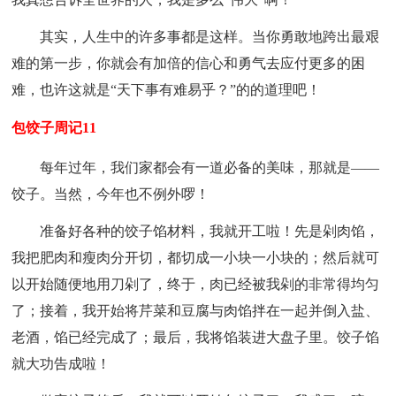
其实，人生中的许多事都是这样。当你勇敢地跨出最艰
难的第一步，你就会有加倍的信心和勇气去应付更多的困
难，也许这就是“天下事有难易乎？”的的道理吧！
包饺子周记11
每年过年，我们家都会有一道必备的美味，那就是——
饺子。当然，今年也不例外啰！
准备好各种的饺子馅材料，我就开工啦！先是剁肉馅，
我把肥肉和瘦肉分开切，都切成一小块一小块的；然后就可
以开始随便地用刀剁了，终于，肉已经被我剁的非常得均匀
了；接着，我开始将芹菜和豆腐与肉馅拌在一起并倒入盐、
老酒，馅已经完成了；最后，我将馅装进大盘子里。饺子馅
就大功告成啦！