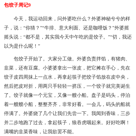
包饺子周记9
今天，我运动回来，问外婆吃什么？外婆神秘兮兮的样
子，说：“你猜？”“牛排、意大利面、还是咖哩饭？”外婆摇
摇头说：“都不是，其实我今天中午吃的是饺子。”“切，我还
以为是什么呢！”
包饺子开始了。大家分工做。外婆负责拌馅，有猪肉、
韭菜，还有豆腐。小婆婆拿出一张皮，把它摊在手心，先在
饺子皮四周抹上一点水，再拿起筷子把饺子馅放在皮中央，
然后把皮对折，用两只手轻轻一挤压，一个饺子就完美诞生
了。饺子就像一个元宝，又像一艘小船。盘子是码头，停泊
着一艘艘小船，整整齐齐，非常好看。一会儿，码头的船就
停满了。外婆烧了几个让我们先尝一下。我闻到香味，三步
并二步地跑了过去，拿起筷子，狼吞虎咽起来。好好吃啊！
满嘴的韭菜香味，让我欲罢不能。