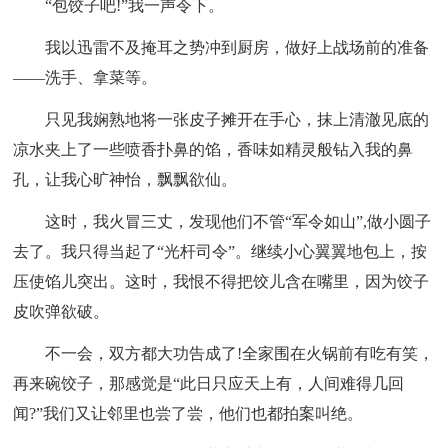
“包饺子吧!”我一声令下。
我以迅雷不及掩耳之势冲到厨房，做好上战场前的准备
——洗手、拿菜等。
只见我娴熟地将一张皮子摊开在手心，抹上清澈见底的
凉水夹上了一些喷香扑鼻的馅，香味如精灵般钻入我的鼻
孔，让我心旷神怡，飘飘欲仙。
这时，我火冒三丈，发现他们不管“军令如山”,做小圆子
去了。我只得当起了“光杆司令”。继续小心翼翼地包上，按
压使馅儿突出。这时，我恨不得把饺儿含在嘴里，因为饺子
皮吹弹欲破。
不一会，双方都大功告成了!全家围在火锅前有吃有笑，
再来碗饺子，那感觉是“此日只应天上有，人间难得几回
闻?”我们又让邻里也尝了尝，他们也都拍案叫绝。