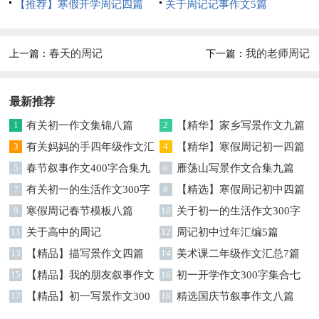
【推荐】寒假开学周记四篇
关于周记记事作文5篇
春天的周记
我的老师周记
上一篇：
下一篇：
最新推荐
1
有关初一作文集锦八篇
2
【精华】家乡写景作文九篇
3
有关妈妈的手四年级作文汇
4
【精华】寒假周记初一四篇
编7篇
5
春节叙事作文400字合集九
6
雁荡山写景作文合集九篇
篇
7
有关初一的生活作文300字
8
【精选】寒假周记初中四篇
锦集六篇
9
寒假周记春节模板八篇
10
关于初一的生活作文300字
11
关于高中的周记
汇编5篇
12
周记初中过年汇编5篇
13
【精品】描写景作文四篇
14
美术课二年级作文汇总7篇
15
【精品】我的朋友叙事作文
16
初一开学作文300字集合七
三篇
17
【精品】初一写景作文300
篇
18
精选国庆节叙事作文八篇
字锦集8篇