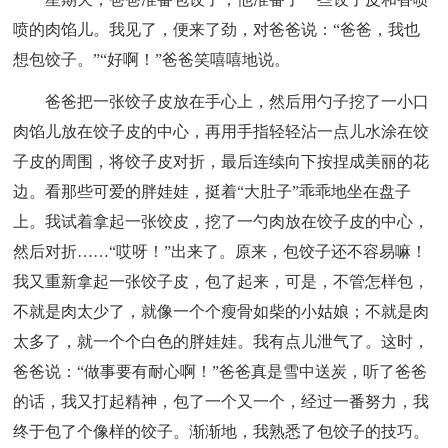
喷的肉馅儿。我见了，便来了劲，对爸爸说：“爸爸，我也
想包饺子。”“好啊！”爸爸笑嘻嘻地说。
爸爸把一张饺子皮放在手心上，然后用勺子挖了一小口
肉馅儿放在饺子皮的中心，再用手指轻轻沾一点儿水涂在饺
子皮的周围，将饺子皮对折，最后连续向下按捏成美丽的花
边。看那些可爱的胖娃娃，挺着“大肚子”乖乖地坐在盘子
上。我试着拿起一张饺皮，挖了一勺肉放在饺子皮的中心，
然后对折……“哎呀！”出来了。原来，包饺子还不容易嘛！
我又重新拿起一张饺子皮，包了起来，可是，不管怎样包，
不就是肉太少了，就像一个个瘦骨如柴的小姑娘；不就是肉
太多了，就一个个白色的胖娃娃。我有点儿泄气了。这时，
爸爸说：“做事要有耐心啊！”爸爸真是雪中送炭，听了爸爸
的话，我又打起精神，包了一个又一个，经过一番努力，我
终于包了个像样的饺子。渐渐地，我熟悉了包饺子的技巧。