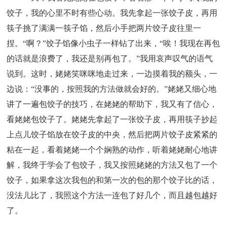
饺子，我的心里不时有些心动。我先拿起一张饺子皮，再用
筷子挑了满满一筷子馅，然后小手把两片饺子皮往里一
捏。“啊？”饺子馅像小虫子一样钻了出来，“唉！我现在再包
的话就是浪费了，我还是别再包了。”我用哀声叹气的语气
说到。这时，姥姥笑咪咪地走过来，一边摸着我的额头，一
边说：“没事的，按照我的方法做就会好的。”姥姥又细心地
讲了一遍包饺子的技巧，在姥姥的帮助下，我又有了信心，
看姥姥包饺子了。姥姥先拿起了一张饺子皮，再用筷子抄起
上点儿饺子馅放在饺子皮的中央，然后把两片饺子皮紧紧的
粘在一起，看着姥姥一个个娴熟的动作，听着姥姥耐心地讲
解，我终于学会了包饺子，我又按照姥姥的方法又包了一个
饺子，如果拿这次我包的和第一次的包的那个饺子比的话，
没法儿比了，我照这个方法一连包了好几个，而且越包越好
了。