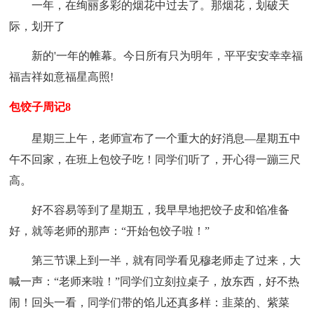
一年，在绚丽多彩的烟花中过去了。那烟花，划破天
际，划开了
新的'一年的帷幕。今日所有只为明年，平平安安幸幸福
福吉祥如意福星高照!
包饺子周记8
星期三上午，老师宣布了一个重大的好消息—星期五中
午不回家，在班上包饺子吃！同学们听了，开心得一蹦三尺
高。
好不容易等到了星期五，我早早地把饺子皮和馅准备
好，就等老师的那声：“开始包饺子啦！”
第三节课上到一半，就有同学看见穆老师走了过来，大
喊一声：“老师来啦！”同学们立刻拉桌子，放东西，好不热
闹！回头一看，同学们带的馅儿还真多样：韭菜的、紫菜