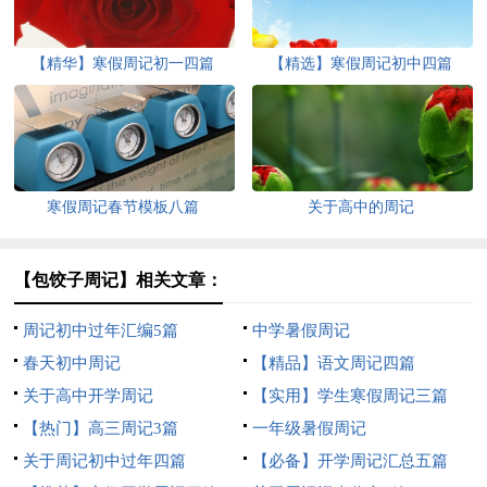
【精华】寒假周记初一四篇
【精选】寒假周记初中四篇
寒假周记春节模板八篇
关于高中的周记
【包饺子周记】相关文章：
周记初中过年汇编5篇
中学暑假周记
春天初中周记
【精品】语文周记四篇
关于高中开学周记
【实用】学生寒假周记三篇
【热门】高三周记3篇
一年级暑假周记
关于周记初中过年四篇
【必备】开学周记汇总五篇