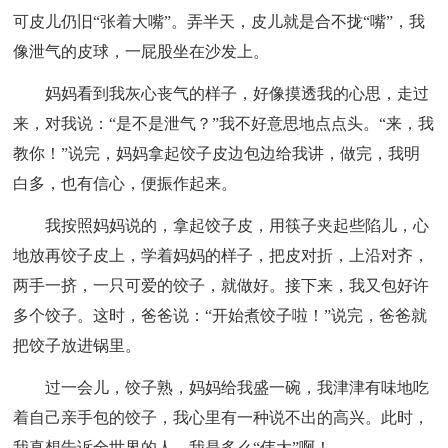
可皮儿仍旧“张着大嘴”。弄半天，皮儿就是合不拢“嘴”，我
像泄气的皮球，一屁股坐在沙发上。
妈妈看到我灰心丧气的样子，好像摸透我的心思，走过
来，对我说：“是不是泄气？”我不好意思地点点头。“来，我
教你！”说完，妈妈拿起饺子皮边包边给我讲，做完，我明
白多，也有信心，便振作起来。
我按照妈妈说的，拿起饺子皮，用筷子夹起些陷儿，心
地放再饺子皮上，学着妈妈的样子，把皮对折，上沿对齐，
两手一挤，一只可爱的饺子，就做好。接下来，我又包好许
多个饺子。这时，爸爸说：“开始煮饺子啦！”说完，爸爸就
把饺子放进锅里。
过一会儿，饺子熟，妈妈给我盛一碗，我津津有味地吃
着自己亲手包的饺子，我心里有一种说不出的高兴。此时，
我真想告诉全世界的人，我是多么“伟大”啊！