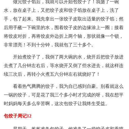
做完饺子馅后，我就可以开始包饺子了！我盛了一碗
水，放在桌子上，又把饺子皮和饺子馅放在桌子上，洗了
手，包了起来。我先拿出一张饺子皮取出适量的饺子馅；然
后用手蘸一下碗里的水，围着饺子皮的边缘涂上一圈；接着
将饺皮对折，再将饺皮外边折上两个轴，形状就像一个锁，
非常漂亮！不到十分钟，我就包了三十多个。
开始煮饺子了，我倒了两大碗的水，烧开后把饺子放进
去煮了几分钟左右后，等水烧开又倒了些水进去，就这样连
续三次后，再转小火煮五六分钟左右就烧好了！
看着热气腾腾的饺子，我为自已感到自豪。别看就这么
一锅的饺子，可是花了我三个多小时才完成的呀，我在想平
时妈妈每天多么辛苦啊，这次包饺子让我终生受益。
包饺子周记12
星期天，爸爸准备包饺子，他准备了一些饺子皮和香喷