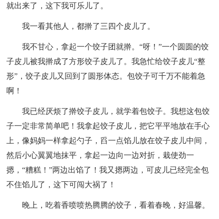
就出来了，这下我可乐儿了。
我一看其他人，都擀了三四个皮儿了。
我不甘心，拿起一个饺子团就擀。“呀！”一个圆圆的饺
子皮儿被我擀成了方形饺子皮儿了。我急忙给饺子皮儿“整
形”，饺子皮儿又回到了圆形体态。包饺子可千万不能着急
啊！
我已经厌烦了擀饺子皮儿，就学着包饺子。我想这包饺
子一定非常简单吧！我拿起饺子皮儿，把它平平地放在手心
上，像妈妈一样拿起勺子，舀一点馅儿放在饺子皮儿中间，
然后小心翼翼地抹平，拿起一边向一边对折，栽使劲一
摁，“糟糕！”两边出馅了！我又摁两边，可皮儿已经完全包
不住馅儿了，这下可闯大祸了！
晚上，吃着香喷喷热腾腾的饺子，看着春晚，好温馨。