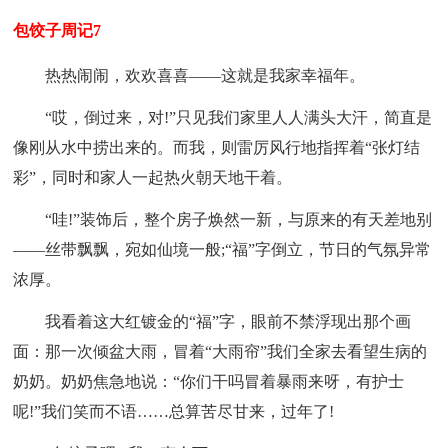
包饺子周记7
热热闹闹，欢欢喜喜——这就是我家幸福年。
“哎，倒过来，对!”只见我们家里人人满头大汗，简直是
像刚从水中捞出来的。而我，则雷厉风行地指挥着“张灯结
彩”，同时和家人一起热火朝天地干着。
“哇!”装饰后，整个房子焕然一新，与原来的有天差地别
——丝带飘飘，宛如仙境一般;“福”字倒立，节日的气氛异常
浓厚。
我看着这大红镀金的“福”字，眼前不禁浮现出那个画
面：那一次倾盆大雨，冒着“大雨帘”我们全家去看望生病的
奶奶。奶奶焦急地说：“你们干吗冒着暴雨来呀，有护士
呢!”我们笑而不语……总算苦尽甘来，过年了!