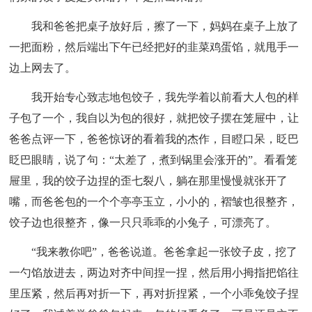
我和爸爸把桌子放好后，擦了一下，妈妈在桌子上放了
一把面粉，然后端出下午已经把好的韭菜鸡蛋馅，就甩手一
边上网去了。
我开始专心致志地包饺子，我先学着以前看大人包的样
子包了一个，我自以为包的很好，就把饺子摆在笼屉中，让
爸爸点评一下，爸爸惊讶的看着我的杰作，目瞪口呆，眨巴
眨巴眼睛，说了句：“太差了，煮到锅里会涨开的”。看看笼
屉里，我的饺子边捏的歪七裂八，躺在那里慢慢就张开了
嘴，而爸爸包的一个个亭亭玉立，小小的，褶皱也很整齐，
饺子边也很整齐，像一只只乖乖的小兔子，可漂亮了。
“我来教你吧”，爸爸说道。爸爸拿起一张饺子皮，挖了
一勺馅放进去，两边对齐中间捏一捏，然后用小拇指把馅往
里压紧，然后再对折一下，再对折捏紧，一个小乖兔饺子捏