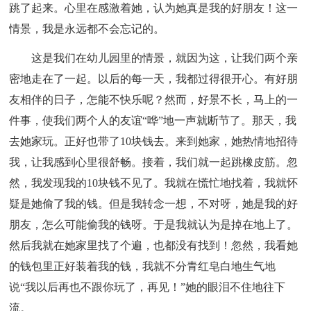
跳了起来。心里在感激着她，认为她真是我的好朋友！这一
情景，我是永远都不会忘记的。
这是我们在幼儿园里的情景，就因为这，让我们两个亲
密地走在了一起。以后的每一天，我都过得很开心。有好朋
友相伴的日子，怎能不快乐呢？然而，好景不长，马上的一
件事，使我们两个人的友谊“哗”地一声就断节了。那天，我
去她家玩。正好也带了10块钱去。来到她家，她热情地招待
我，让我感到心里很舒畅。接着，我们就一起跳橡皮筋。忽
然，我发现我的10块钱不见了。我就在慌忙地找着，我就怀
疑是她偷了我的钱。但是我转念一想，不对呀，她是我的好
朋友，怎么可能偷我的钱呀。于是我就认为是掉在地上了。
然后我就在她家里找了个遍，也都没有找到！忽然，我看她
的钱包里正好装着我的钱，我就不分青红皂白地生气地
说“我以后再也不跟你玩了，再见！”她的眼泪不住地往下
流。