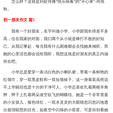
怎么样？这就是到处传播“快乐病毒”的“开心果”-何燕
秋。
初一朋友作文 篇5
我有一个好朋友，名字叫做小华。小华跟我长得差不多
高，住在我家的对面，我们两个从小就是棒打不散的好知
己。从我记事起，每当我有什么困难都会去找她来倾听。而
她的心里话也都会说给我听，我想这就是好朋友的真正内涵
所在吧。
小华总是爱穿一条洁白色的小喇叭裙，带着一条鲜艳的
红领巾，穿一双黑皮鞋和一双短颈袜子。这一身着装虽然说
不上华丽但也是十分的干净可人。小华总喜欢扎着两根羊角
辫，辫子上扎着两朵凌空欲飞的蝴蝶结。她是一个非常害羞
的小女孩儿，脸色绯红，一双水灵灵的大眼睛忽闪忽闪地透
出倔强聪慧的目光，如夜空中闪烁的小星星。可是你别看她