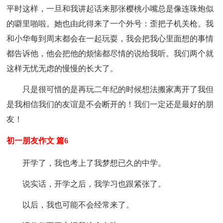
平时这样，一旦和我讲起话来那张樱桃小嘴总是像连珠炮似
的噼里啪啦。她也由此得来了一个外号：歪把子机关枪。我
和小华每到周末都会在一起玩耍，我会把我心里面想的事情
都告诉他，他会把他的烦恼都尽情的说给我听。我们两个就
这样无忧无虑的慢慢的长大了。
只是很可惜的是再玩二年纪的时候想法搬家离开了我但
是我相信我们的友谊是不会断开的！我们一定还是最好的朋
友！
初一朋友作文 篇6
开学了，我也考上了我梦想已久的中学。
说实话，开学之后，我学习也跟紧张了。
以后，我也可能不会经常来了。