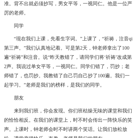
准。背不出就必须抄写，男女平等，一视同仁。他是一位严
厉的老师。
同学
“现在我们上课，先看生字词。”上课了，“祈祷，注音qi
第三声。”我们认真地记着。可是第2天，钟老师拿出了100
遍“祈祷”和注音。说“昨天教错了，请同学们将‘祈祷’改成第
2声。我说过单女平等，一视同仁。同学们错了，罚抄；老
师错了，也罚抄。我教错了自己罚自己抄了100遍。我们一
起学习。”老师是我们的榜样，是我们的同学。
朋友
来到我们班，你会发现。你们班枯燥无味的课堂和我们
的恰恰相反。在我们的课堂上，时不时会传出一阵快乐的笑
声。上课时，钟老师会时不时讲两个笑话。让我们放松放