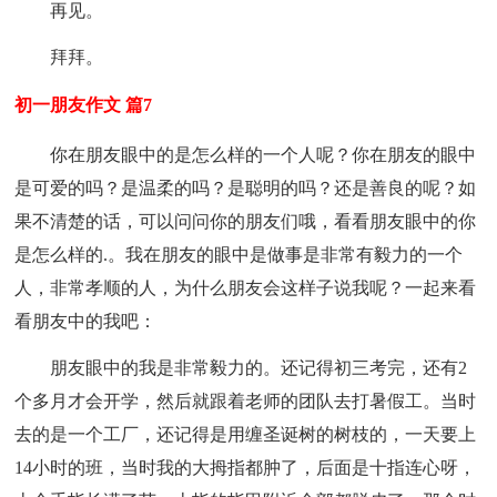
再见。
拜拜。
初一朋友作文 篇7
你在朋友眼中的是怎么样的一个人呢？你在朋友的眼中
是可爱的吗？是温柔的吗？是聪明的吗？还是善良的呢？如
果不清楚的话，可以问问你的朋友们哦，看看朋友眼中的你
是怎么样的.。我在朋友的眼中是做事是非常有毅力的一个
人，非常孝顺的人，为什么朋友会这样子说我呢？一起来看
看朋友中的我吧：
朋友眼中的我是非常毅力的。还记得初三考完，还有2
个多月才会开学，然后就跟着老师的团队去打暑假工。当时
去的是一个工厂，还记得是用缠圣诞树的树枝的，一天要上
14小时的班，当时我的大拇指都肿了，后面是十指连心呀，