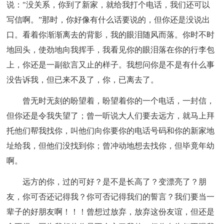
说："没关系，你到了新家，就给我打个电话，我们还可以
写信啊。”那时，你好像有什么话要说的，但你还是没说出
口。看着你渐渐离去的背影，我的眼泪随风而落。你时不时
地回头，使劲地向我挥手，我看见你的眼泪落在你的行李包
上，你还是一副欲言又止的样子。我想问你是不是有什么事
没告诉我，但已来不及了，你，已离去了。
曾无时无刻的盼望着，盼望着你的一个电话，一封信，
但你还是令我失望了；曾一听说大人们要去远方，就马上拜
托他们帮我找你，叫他们向你要你的电话号码和你的新家地
址给我，但他们没找到你；曾冲动地想去找你，但毕竟年幼
啊。
远方的你，过的可好？是不是长高了？变漂亮了？朋
友，你可否还记得我？你可否记得我们的誓言？我们要当一
辈子的好朋友啊！！！曾想过放弃，放弃这份友谊，但还是