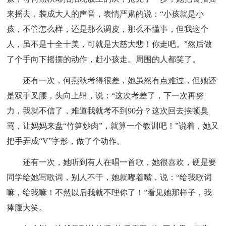
来摇去，装成大人的声音，表情严肃的说：“小孩就是小
孩，不管怎么样，还是那么调皮，那么不懂事，但我这个
人，虽不是十全十美，可就是大慈大悲！你走吧。”然后做
了个手向下摇摆的动作，赶小孩走。周围的人都笑了。
还有一次，何燕秋考得很差，她虽然有点难过，但她还
是双手叉腰，头向上昂，说：“这次考差了，下一次再努
力，我就不信了，难道我就考不到90分？这次回去挨顿臭
骂，让妈妈来盘“竹笋炒肉”，就算一个教训吧！”说着，她又
把手弄成“V”字形，做了个动作。
还有一次，她听到有人在唱一首歌，她很喜欢，硬是要
同学给她写歌词，别人不干，她就嘟着嘴，说：“给我歌词
嘛，给我嘛！不然以后我就不理你了！”看见她那样子，我
捧腹大笑。