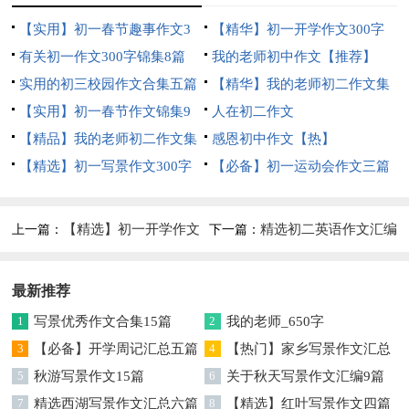
【实用】初一春节趣事作文3
【精华】初一开学作文300字
篇
有关初一作文300字锦集8篇
汇编六篇
我的老师初中作文【推荐】
实用的初三校园作文合集五篇
【精华】我的老师初二作文集
【实用】初一春节作文锦集9
合七篇
人在初二作文
篇
【精品】我的老师初二作文集
感恩初中作文【热】
锦8篇
【精选】初一写景作文300字
【必备】初一运动会作文三篇
合集八篇
【精选】初一开学作文
精选初二英语作文汇编
上一篇：
下一篇：
汇总9篇
七篇
最新推荐
1
写景优秀作文合集15篇
2
我的老师_650字
3
【必备】开学周记汇总五篇
4
【热门】家乡写景作文汇总
5
秋游写景作文15篇
9篇
6
关于秋天写景作文汇编9篇
7
精选西湖写景作文汇总六篇
8
【精选】红叶写景作文四篇