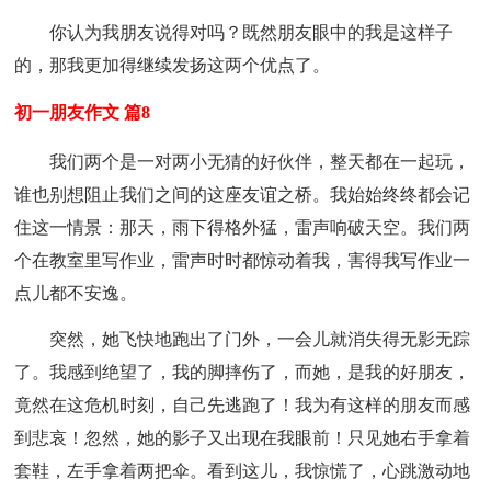
你认为我朋友说得对吗？既然朋友眼中的我是这样子
的，那我更加得继续发扬这两个优点了。
初一朋友作文 篇8
我们两个是一对两小无猜的好伙伴，整天都在一起玩，
谁也别想阻止我们之间的这座友谊之桥。我始始终终都会记
住这一情景：那天，雨下得格外猛，雷声响破天空。我们两
个在教室里写作业，雷声时时都惊动着我，害得我写作业一
点儿都不安逸。
突然，她飞快地跑出了门外，一会儿就消失得无影无踪
了。我感到绝望了，我的脚摔伤了，而她，是我的好朋友，
竟然在这危机时刻，自己先逃跑了！我为有这样的朋友而感
到悲哀！忽然，她的影子又出现在我眼前！只见她右手拿着
套鞋，左手拿着两把伞。看到这儿，我惊慌了，心跳激动地