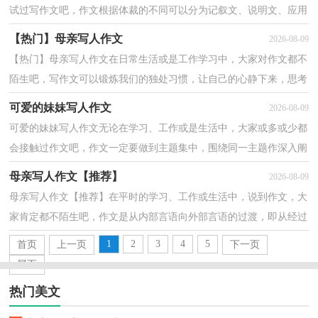
试过写作文吧，作文根据体裁的不同可以分为记叙文、说明文、应用
文、议论文。那么你知道一篇好的作文该怎么写吗...
【热门】母亲写人作文
2026-08-09
【热门】母亲写人作文在日常生活或是工作学习中，大家对作文都不
陌生吧，写作文可以锻炼我们的独处习惯，让自己的心静下来，思考
自己未来的方向。那么你有了解过作文吗？以下是小编整...
可爱的妹妹写人作文
2026-08-09
可爱的妹妹写人作文无论在学习、工作或是生活中，大家或多或少都
会接触过作文吧，作文一定要做到主题集中，围绕同一主题作深入阐
述，切忌东拉西扯，主题涣散甚至无主题。那么，怎么去写...
母亲写人作文【推荐】
2026-08-09
母亲写人作文【推荐】在平时的学习、工作或生活中，说到作文，大
家肯定都不陌生吧，作文是从内部言语向外部言语的过渡，即从经过
压缩的简要的、自己能明白的语言，向开展的、具有规范...
1
2
3
4
5
首页
上一页
下一页
尾页
热门美文