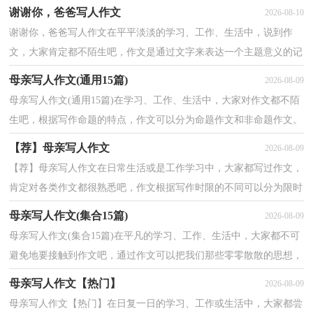
情。那么，怎么去写作文呢？以下是小编收集整理的关于母亲...
谢谢你，爸爸写人作文
2026-08-10
谢谢你，爸爸写人作文在平平淡淡的学习、工作、生活中，说到作
文，大家肯定都不陌生吧，作文是通过文字来表达一个主题意义的记
叙方法。为了让您在写作文时更加简单方便，下面是小编为...
母亲写人作文(通用15篇)
2026-08-09
母亲写人作文(通用15篇)在学习、工作、生活中，大家对作文都不陌
生吧，根据写作命题的特点，作文可以分为命题作文和非命题作文。
你知道作文怎样才能写的好吗？以下是小编为大家整理...
【荐】母亲写人作文
2026-08-09
【荐】母亲写人作文在日常生活或是工作学习中，大家都写过作文，
肯定对各类作文都很熟悉吧，作文根据写作时限的不同可以分为限时
作文和非限时作文。你知道作文怎样才能写的好吗？下...
母亲写人作文(集合15篇)
2026-08-09
母亲写人作文(集合15篇)在平凡的学习、工作、生活中，大家都不可
避免地要接触到作文吧，通过作文可以把我们那些零零散散的思想，
聚集在一块。你知道作文怎样写才规范吗？以下是小编...
母亲写人作文【热门】
2026-08-09
母亲写人作文【热门】在日复一日的学习、工作或生活中，大家都尝