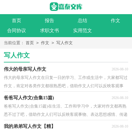
首页
报告
总结
作文
合同协议
求职文书
实用范文
>
>
当前位置：
首页
作文
写人作文
写人作文
伟大的母亲写人作文
2026-08-10
伟大的母亲写人作文在日复一日的学习、工作或生活中，大家都写过
作文，肯定对各类作文都很熟悉吧，借助作文人们可以反映客观事
物、表达思想感情、传递知识信息。那么问题来了，到底...
爸爸写人作文(合集15篇)
2026-08-10
爸爸写人作文(合集15篇)在生活、工作和学习中，大家对作文都再熟
悉不过了吧，借助作文人们可以反映客观事物、表达思想感情、传递
知识信息。还是对作文一筹莫展吗？下面是小编精心...
我的弟弟写人作文【精】
2026-08-10