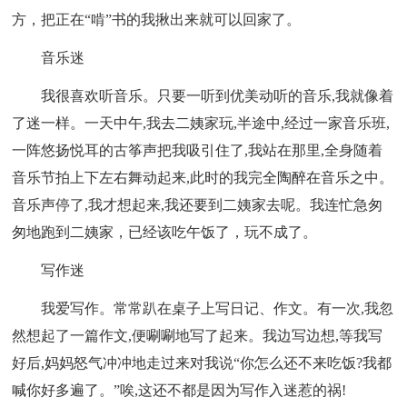
方，把正在“啃”书的我揪出来就可以回家了。
音乐迷
我很喜欢听音乐。只要一听到优美动听的音乐,我就像着
了迷一样。一天中午,我去二姨家玩,半途中,经过一家音乐班,
一阵悠扬悦耳的古筝声把我吸引住了,我站在那里,全身随着
音乐节拍上下左右舞动起来,此时的我完全陶醉在音乐之中。
音乐声停了,我才想起来,我还要到二姨家去呢。我连忙急匆
匆地跑到二姨家，已经该吃午饭了，玩不成了。
写作迷
我爱写作。常常趴在桌子上写日记、作文。有一次,我忽
然想起了一篇作文,便唰唰地写了起来。我边写边想,等我写
好后,妈妈怒气冲冲地走过来对我说“你怎么还不来吃饭?我都
喊你好多遍了。”唉,这还不都是因为写作入迷惹的祸!