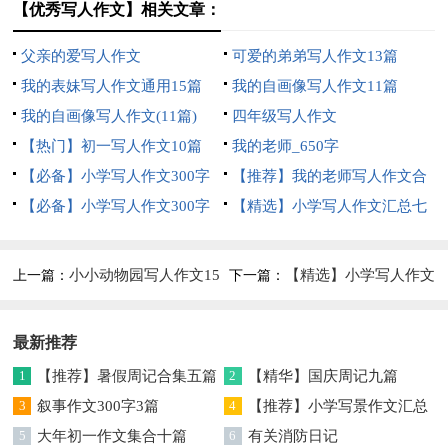
【优秀写人作文】相关文章：
父亲的爱写人作文
可爱的弟弟写人作文13篇
我的表妹写人作文通用15篇
我的自画像写人作文11篇
我的自画像写人作文(11篇)
四年级写人作文
【热门】初一写人作文10篇
我的老师_650字
【必备】小学写人作文300字
【推荐】我的老师写人作文合
10篇
【必备】小学写人作文300字
集5篇
【精选】小学写人作文汇总七
合集7篇
篇
小小动物园写人作文15
【精选】小学写人作文
上一篇：
下一篇：
篇
汇编七篇
最新推荐
1
【推荐】暑假周记合集五篇
2
【精华】国庆周记九篇
3
叙事作文300字3篇
4
【推荐】小学写景作文汇总
5
大年初一作文集合十篇
6篇
6
有关消防日记