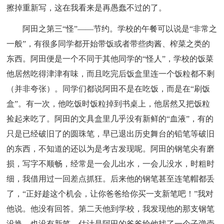
擦掉重新写，这在我看来是再愚蠢不过的了。
阿田之第三“怪”——节约。学校的午餐可以说是“非常之
一般”，有很多同学都开始带饭或者带些肉酱、榨菜之类的
东西。阿田便是一个不同于其他同学的“怪人”，学校的饭菜
他居然吃得津津有味，而且吃完后饭盒里连一个饭粒都不剩
（并非夸张）。同学们都说阿田不是在吃饭，而是在“刷饭
盒”。有一次，他吃饭时饭粒掉到书桌上，他居然又把饭粒
捡起来吃了。阿田的文具盒里几乎没有新鲜的“血液”，有的
只是已经破旧了的圆珠笔，早已退出历史舞台的铅笔等破旧
的东西，不知道的还以为是考古发现呢。阿田的钢笔尖有磨
损，写字不顺畅，经常是一会儿出水，一会儿没水，时粗时
细，我借用过一回差点抓狂。后来他的钢笔甚至连笔帽都丢
了，“正好趁这个机会，让你爸爸给你买一支新笔吧！”我对
他说。他没有回答。第二天他到学校，我发现他的那支钢笔
没换，也没有新笔，估计是阿田的爸爸给他找了一个子弹壳