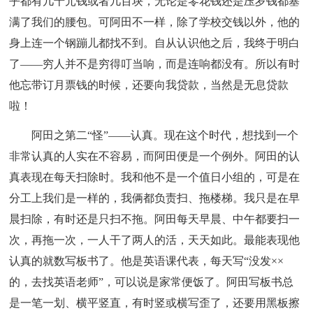
乎都有几十元钱或者几百块，无论是零花钱还是压岁钱都塞
满了我们的腰包。可阿田不一样，除了学校交钱以外，他的
身上连一个钢蹦儿都找不到。自从认识他之后，我终于明白
了——穷人并不是穷得叮当响，而是连响都没有。所以有时
他忘带订月票钱的时候，还要向我贷款，当然是无息贷款
啦！
阿田之第二“怪”——认真。现在这个时代，想找到一个
非常认真的人实在不容易，而阿田便是一个例外。阿田的认
真表现在每天扫除时。我和他不是一个值日小组的，可是在
分工上我们是一样的，我俩都负责扫、拖楼梯。我只是在早
晨扫除，有时还是只扫不拖。阿田每天早晨、中午都要扫一
次，再拖一次，一人干了两人的活，天天如此。最能表现他
认真的就数写板书了。他是英语课代表，每天写“没发××
的，去找英语老师”，可以说是家常便饭了。阿田写板书总
是一笔一划、横平竖直，有时竖或横写歪了，还要用黑板擦