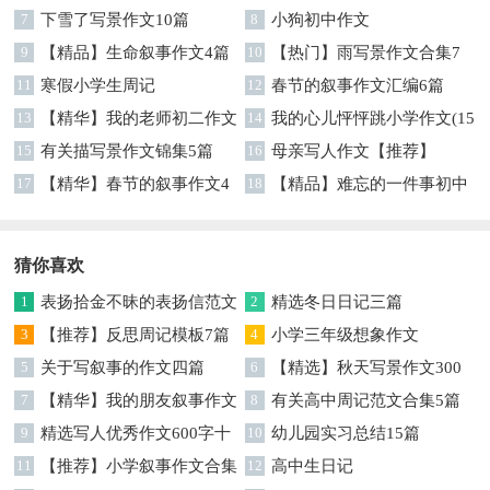
7
下雪了写景作文10篇
8
小狗初中作文
9
【精品】生命叙事作文4篇
10
【热门】雨写景作文合集7
11
寒假小学生周记
篇
12
春节的叙事作文汇编6篇
13
【精华】我的老师初二作文
14
我的心儿怦怦跳小学作文(15
集锦7篇
15
有关描写景作文锦集5篇
篇)
16
母亲写人作文【推荐】
17
【精华】春节的叙事作文4
18
【精品】难忘的一件事初中
篇
作文汇总6篇
猜你喜欢
1
表扬拾金不昧的表扬信范文
2
精选冬日日记三篇
汇总9篇
3
【推荐】反思周记模板7篇
4
小学三年级想象作文
5
关于写叙事的作文四篇
6
【精选】秋天写景作文300
7
【精华】我的朋友叙事作文
字合集6篇
8
有关高中周记范文合集5篇
汇编九篇
9
精选写人优秀作文600字十
10
幼儿园实习总结15篇
篇
11
【推荐】小学叙事作文合集
12
高中生日记