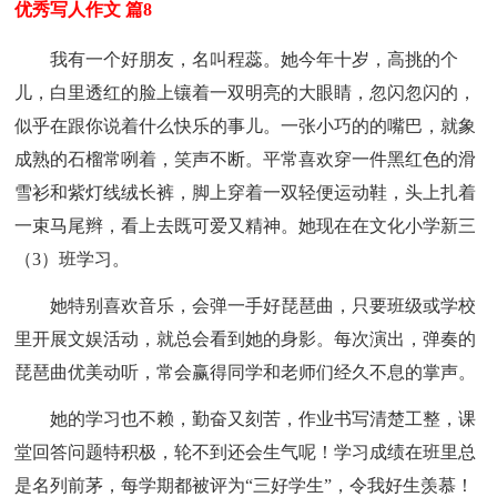
优秀写人作文 篇8
我有一个好朋友，名叫程蕊。她今年十岁，高挑的个
儿，白里透红的脸上镶着一双明亮的大眼睛，忽闪忽闪的，
似乎在跟你说着什么快乐的事儿。一张小巧的的嘴巴，就象
成熟的石榴常咧着，笑声不断。平常喜欢穿一件黑红色的滑
雪衫和紫灯线绒长裤，脚上穿着一双轻便运动鞋，头上扎着
一束马尾辫，看上去既可爱又精神。她现在在文化小学新三
（3）班学习。
她特别喜欢音乐，会弹一手好琵琶曲，只要班级或学校
里开展文娱活动，就总会看到她的身影。每次演出，弹奏的
琵琶曲优美动听，常会赢得同学和老师们经久不息的掌声。
她的学习也不赖，勤奋又刻苦，作业书写清楚工整，课
堂回答问题特积极，轮不到还会生气呢！学习成绩在班里总
是名列前茅，每学期都被评为“三好学生”，令我好生羡慕！