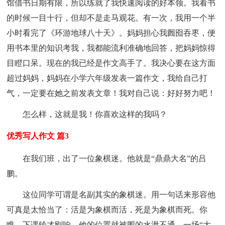
馆借书日期有限，所以练就了我快速阅读的好本领。我看书
的时候一目十行，但却不是走马观花。有一次，我用一个半
小时看完了《环游地球八十天》。妈妈担心我囫囵吞枣，便
用书本里的知识考我，我都能流利准确地回答，把妈妈惊得
目瞪口呆。现在的我已经是作文高手了。我决心要在这方面
超过妈妈，妈妈在小学六年级发表一篇作文，我给自己打
气，一定要在她之前发表文章！我对自己说：好好努力吧！
怎么样，这就是我！你喜欢这样的我吗？
优秀写人作文 篇3
在我们班，出了一位象棋迷。他就是“鼎鼎大名”的吕
鹏。
这位同学可谓是名副其实的象棋迷。用一句话来形容他
可真是太恰当了：活是为象棋而活，死是为象棋而死。你
瞧，下课铃才刚响，他的位置就被围的水泄不通。一场“大