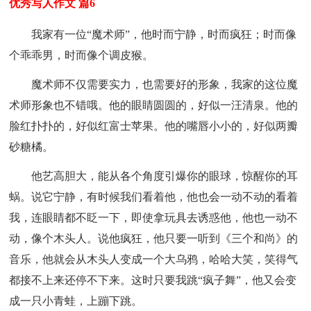
优秀写人作文 篇6
我家有一位“魔术师”，他时而宁静，时而疯狂；时而像
个乖乖男，时而像个调皮猴。
魔术师不仅需要实力，也需要好的形象，我家的这位魔
术师形象也不错哦。他的眼睛圆圆的，好似一汪清泉。他的
脸红扑扑的，好似红富士苹果。他的嘴唇小小的，好似两瓣
砂糖橘。
他艺高胆大，能从各个角度引爆你的眼球，惊醒你的耳
蜗。说它宁静，有时候我们看着他，他也会一动不动的看着
我，连眼睛都不眨一下，即使拿玩具去诱惑他，他也一动不
动，像个木头人。说他疯狂，他只要一听到《三个和尚》的
音乐，他就会从木头人变成一个大乌鸦，哈哈大笑，笑得气
都接不上来还停不下来。这时只要我跳“疯子舞”，他又会变
成一只小青蛙，上蹦下跳。