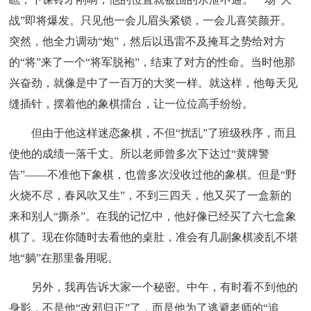
战”即将爆发。只见他一会儿眉头紧锁，一会儿喜笑颜开。
突然，他全力调动“炮”，然后以迅雷不及掩耳之势给对方
的“将”来了一个“将军脱袍”，结束了对方的性命。当时他那
兴奋劲，就像是中了一百万的大奖一样。就这样，他每天见
缝插针，摆着他的象棋擂台，让一位位高手纷纷。
但由于他这样迷恋象棋，不但“扰乱”了班级秩序，而且
使他的成绩一落千丈。所以老师曾多次下达过“黄牌警
告”——不准他下象棋，也曾多次没收过他的象棋。但是“野
火烧不尽，春风吹又生”，不到三四天，他又买了一盒新的
来和别人“撕杀”。在我的记忆中，他好像已经买了六七盒象
棋了。现在你随时去看他的桌肚，准会有几副象棋凌乱不堪
地“躺”在那里备用呢。
另外，我再告诉大家一个秘密。中午，有时看不到他的
身影，不是他“改邪归正”了，而是他为了逃避老师的“追