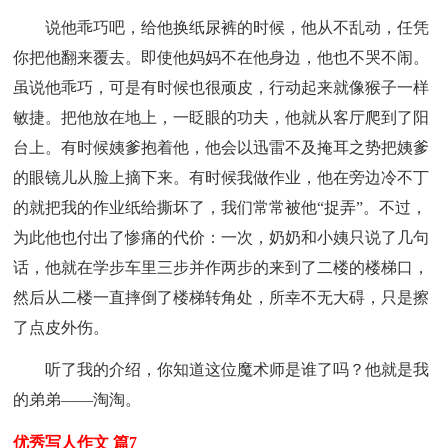
说他乖巧吧，给他换纸尿裤的时候，他从不乱动，任凭
你把他翻来覆去。即使他妈妈不在他身边，他也不哭不闹。
虽说他乖巧，可是有时候也很顽皮，行动起来就像猴子一样
敏捷。把他放在地上，一眨眼的功夫，他就从客厅爬到了阳
台上。有时候姨爹抱着他，他会以迅雷不及掩耳之势把姨爹
的眼镜儿从脸上摘下来。有时候我做作业，他在旁边冷不丁
的就把我的作业纸给撕坏了，我们常常被他“捉弄”。不过，
为此他也付出了惨痛的代价：一次，奶奶和小姨只说了几句
话，他就在学步车里三步并作两步的来到了二楼的楼梯口，
然后从二楼一直摔倒了楼梯转角处，所幸不无大碍，只是擦
了点皮外伤。
听了我的介绍，你知道这位魔术师是谁了吗？他就是我
的弟弟——淘淘。
优秀写人作文 篇7