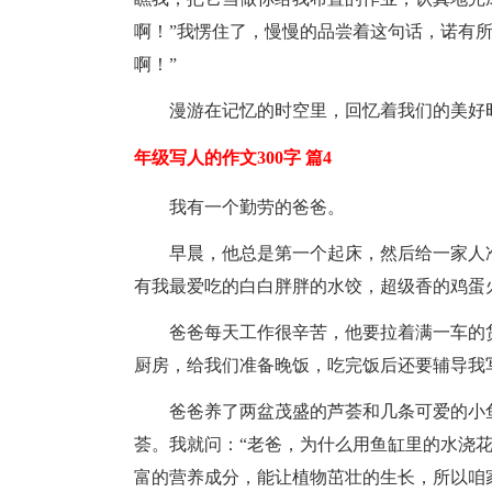
啊！”我愣住了，慢慢的品尝着这句话，诺有
啊！”
漫游在记忆的时空里，回忆着我们的美好时光·
年级写人的作文300字 篇4
我有一个勤劳的爸爸。
早晨，他总是第一个起床，然后给一家人
有我最爱吃的白白胖胖的水饺，超级香的鸡蛋
爸爸每天工作很辛苦，他要拉着满一车的
厨房，给我们准备晚饭，吃完饭后还要辅导我
爸爸养了两盆茂盛的芦荟和几条可爱的小
荟。我就问：“老爸，为什么用鱼缸里的水浇花
富的营养成分，能让植物茁壮的生长，所以咱