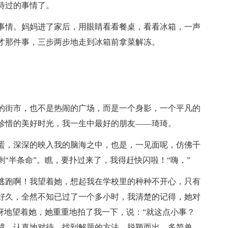
待过的事情了。
事情。妈妈进了家后，用眼睛看看餐桌，看看冰箱，一声
才那件事，三步两步地走到冰箱前拿菜解冻。
的街市，也不是热闹的广场，而是一个身影，一个平凡的
珍惜的美好时光，我一生中最好的朋友——琦琦。
蛋，深深的映入我的脑海之中，也是，一见面呢，仿佛千
“半条命”。瞧，要扑过来了，我得赶快闪啦！“嗨，”
逃跑啊！我望着她，想起我在学校里的种种不开心，只有
好久，全然不知已过了一个多小时，我清楚的记得，她对
讶地望着她，她重重地拍了我一下，说：“就这点小事？
成，认真地对待，找到解题的方法，脱颖而出，多简单