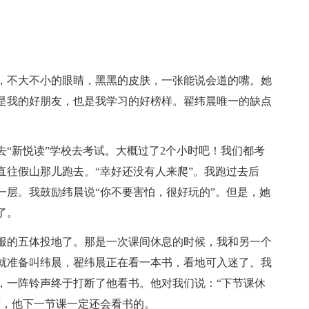
，不大不小的眼睛，黑黑的皮肤，一张能说会道的嘴。她
仅是我的好朋友，也是我学习的好榜样。翟纬晨唯一的缺点
“新悦读”学校去考试。大概过了2个小时吧！我们都考
直往假山那儿跑去。“幸好还没有人来爬”。我跑过去后
一层。我鼓励纬晨说“你不要害怕，很好玩的”。但是，她
了。
服的五体投地了。那是一次课间休息的时候，我和另一个
就准备叫纬晨，翟纬晨正在看一本书，看地可入迷了。我
，一阵铃声终于打断了他看书。他对我们说：“下节课休
信，他下一节课一定还会看书的。