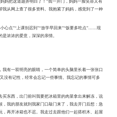
，妈妈把这道题弄明白了！”我一开门，妈妈一脸笑容又有
帮我从网上查了很多资料。我抱紧了妈妈，感觉到了一种
心点”“上课别迟到”“放学早回来”“饭要多吃点”……现
的是浓浓的爱意，深深的亲情。
，我有一双明亮的眼睛，一个简单的头脑里长着一张张口
，又没有记性，经常会忘记一些事情。我忘记的事情可多
去买东西，出门前叫我要把冰箱里的肉菜拿出来解冻，说
候，我的朋友就到我家门口敲门来了，我去开门后想：急
玩，再开冰箱也不迟。我走过去跟他们一起搭积木、起屋