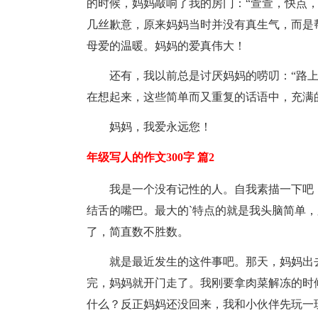
的时候，妈妈敲响了我的房门：“萱萱，快点
几丝歉意，原来妈妈当时并没有真生气，而是
母爱的温暖。妈妈的爱真伟大！
还有，我以前总是讨厌妈妈的唠叨：“路上小
在想起来，这些简单而又重复的话语中，充满
妈妈，我爱永远您！
年级写人的作文300字 篇2
我是一个没有记性的人。自我素描一下吧
结舌的嘴巴。最大的`特点的就是我头脑简单
了，简直数不胜数。
就是最近发生的这件事吧。那天，妈妈出
完，妈妈就开门走了。我刚要拿肉菜解冻的时
什么？反正妈妈还没回来，我和小伙伴先玩一