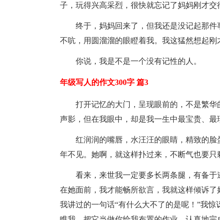
子，玩得兴高采烈，很快就忘记了妈妈刚才交
终于，妈妈回来了，但我还是没记起那件
不吭，用圆溜溜的眼瞪着我。我这猛然想起刚
你说，我是不是一个没有记性的人。
年级写人的作文300字 篇3
打开记忆的大门，呈现眼前的，不是繁华
声影，但在我眼中，却是我一生中最宝贵、最
红润润的嘴唇，水汪汪的眼睛，精致的脸
年不见。她啊，就这样扑过来，不断气也要只剩
看来，来世我一定要多长两条腿，有备于
在她面前，我才能畅所欲言，我就这样倾诉了
我讲过的一句话“有什么大不了的是呢！”我惊
瞧我，把它当做你给我布置的作业，认真地完