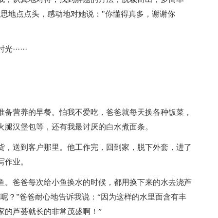
所思地点点头，感动地对她说："你懂得真多，谢谢你
·····
准备营养的早餐。怕我不爱吃，爸爸就每天换各种饭菜，
火腿汉堡包等，还有我最讨厌的白水煮面条。
货，送到客户那里。他工作完，回到家，脱下外套，进了
写作业。
鱼。爸爸每次给小鱼换水的时候，都用换下来的水去浇芦
呢？”爸爸耐心地告诉我说：“因为这样的水里面含有丰
家的芦荟就长的非常茂盛啊！”