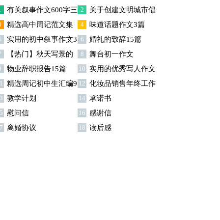
1
有关叙事作文600字三
2
关于创建文明城市倡
3
精选高中周记范文集
4
味道话题作文3篇
篇
议书
5
实用的初中叙事作文3
6
婚礼的致辞15篇
锦六篇
7
【热门】秋天写景的
8
舞台初一作文
篇
9
物业辞职报告15篇
10
实用的优秀写人作文
作文五篇
1
精选周记初中生汇编9
12
化妆品销售年终工作
300字汇编7篇
3
教学计划
14
承诺书
篇
总结15篇
5
慰问信
16
感谢信
7
离婚协议
18
读后感