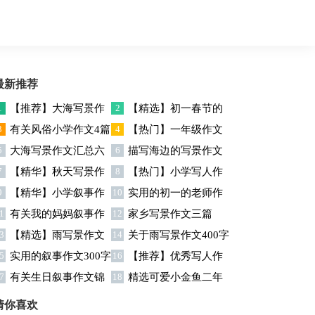
最新推荐
1
【推荐】大海写景作
2
【精选】初一春节的
3
有关风俗小学作文4篇
4
【热门】一年级作文
文300字4篇
作文四篇
5
大海写景作文汇总六
6
描写海边的写景作文
集锦10篇
7
【精华】秋天写景作
8
【热门】小学写人作
篇
9
【精华】小学叙事作
10
实用的初一的老师作
文600字3篇
文300字合集八篇
1
有关我的妈妈叙事作
12
家乡写景作文三篇
文600字4篇
文300字4篇
3
【精选】雨写景作文
14
关于雨写景作文400字
文8篇
5
实用的叙事作文300字
16
【推荐】优秀写人作
四篇
3篇
7
有关生日叙事作文锦
18
精选可爱小金鱼二年
4篇
文400字汇编5篇
集九篇
级作文4篇
猜你喜欢